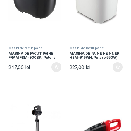
Masini de facut paine
Masini de facut paine
MASINA DE FACUT PAINE
MASINA DE PAINE HEINNER
FRAM FBM-900BK, Putere
HBM-915WH, Putere 550W,
550W, Capacitate 700-
Capacitate 700-900g, 15
1000g, 12 programe, Functie
programe, Alb
247,00
lei
227,00
lei
mentinere la cald 30 min,
Negru