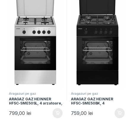
Aragazuri pe gaz
Aragazuri pe gaz
ARAGAZ GAZ HEINNER
ARAGAZ GAZ HEINNER
HFSC-SME50SL, 4 arzatoare,
HFSC-SME50BK, 4
Latime 50cm, Dispozitiv
arzatoare, Latime 50cm,
siguranta plita si cuptor,
Dispozitiv siguranta plita si
799,00
lei
759,00
lei
Argintiu
cuptor, Negru