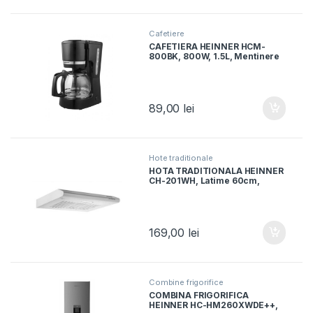
Cafetiere
CAFETIERA HEINNER HCM-
800BK, 800W, 1.5L, Mentinere
cald, Oprire automata, Negru
89,00
lei
Hote traditionale
HOTA TRADITIONALA HEINNER
CH-201WH, Latime 60cm,
Putere absorbtie 209 mc/h, 1
motor, Alb
169,00
lei
Combine frigorifice
COMBINA FRIGORIFICA
HEINNER HC-HM260XWDE++,