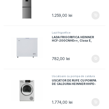
Clasa E, 260L, Dozator apa, H
180cm, Aspect Inox
1.259,00
lei
Lazi frigorifice
LADA FRIGORIFICA HEINNER
HCF-200CNHE++, Clasa E,
198L, Compresor inverter,
Control electronic, Convertibil,
Alb
782,00
lei
Uscatoare cu pompa de caldura
USCATOR DE RUFE CU POMPA
DE CALDURA HEINNER HHPD-
V9T1CHA++, Clasa A++, 9Kg, 15
Programe, Display LED, Alb
1.774,00
lei