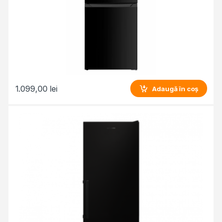
1.099,00
lei
Adaugă în coș