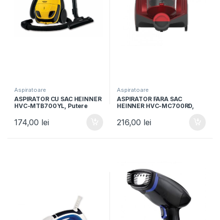
Aspiratoare
Aspiratoare
ASPIRATOR CU SAC HEINNER
ASPIRATOR FARA SAC
HVC-MTB700YL, Putere
HEINNER HVC-MC700RD,
700W, Capacitate 2L, Sac
Putere 700W, Filtrare
Textil, Galben
ciclonica, Filtru Hepa 12,
174,00
lei
216,00
lei
Rosu