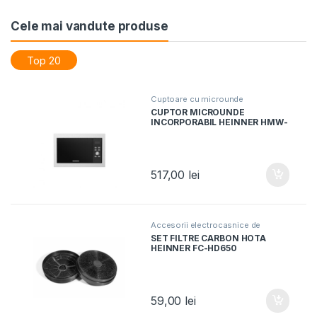
Cele mai vandute produse
Top 20
Cuptoare cu microunde
CUPTOR MICROUNDE
INCORPORABIL HEINNER HMW-
BI2360SS, Capacitate 23L,
Control digital, Display LED,
Timer, Grill, Inox
517,00
lei
Accesorii electrocasnice de
bucatarie
SET FILTRE CARBON HOTA
HEINNER FC-HD650
59,00
lei