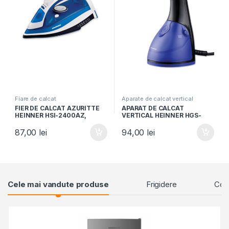
Fiare de calcat
Aparate de calcat vertical
FIER DE CALCAT AZURITTE
APARAT DE CALCAT
HEINNER HSI-2400AZ,
VERTICAL HEINNER HGS-
2400W, Talpa ceramica,
1600BK, 1630W, Rezervor
Auto-oprire, Albastru
detasabil 250ml, Negru
87,00
lei
94,00
lei
Products Grid
Cele mai vandute produse
Frigidere
Comb