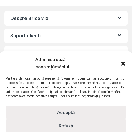
Despre BricoMix
Suport clienti
Informatii legale
Administrează
consimțământul
©2010 – 2024 Quattro SRL
CIF: RO15571358 | Reg. com: J26/839/2003
Pentru a oferi cea mai bună experiență, folosim tehnologii, cum ar fi cookie-uri, pentru
a stoca și/sau accesa informațiile despre dispozitive. Consimțământul pentru aceste
tehnologii ne permite să procesăm date, cum ar fi comportamentul de navigare sau ID-
uri unice pe acest site. Dacă nu îți dai consimțământul sau îți retragi consimțământul
dat poate avea afecte negative asupra unor anumite funcționalități și funcții.
Acceptă
Refuză