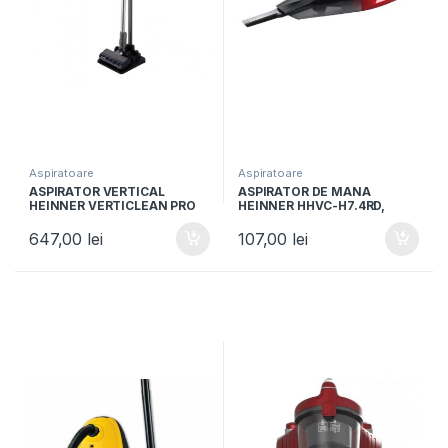
Aspiratoare
Aspiratoare
ASPIRATOR VERTICAL
ASPIRATOR DE MANA
HEINNER VERTICLEAN PRO
HEINNER HHVC-H7.4RD,
HSVC-MBD25.9S, Putere
Putere 45W, Rezervor 0.55L,
450W, Acumulator Li-Ion
Acumulator 7.4V, Filtru
647,00
lei
107,00
lei
25.9V, 3 viteze, Filtrare
lavabil, Rosu
ciclonica, Autonomie max
20min, Display LED, Argintiu