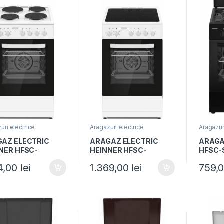
uri electrice
Aragazuri electrice
Aragazur
AZ ELECTRIC
ARAGAZ ELECTRIC
ARAGA
NER HFSC-
HEINNER HFSC-
HFSC-
E4HMWH,
S56E4VWH, 50x60cm,
arzato
94,00
lei
1.369,00
lei
759,
0cm, Clasa A, 4
Clasa A, Plita
50cm, 
 electrice, Cuptor
vitroceramica, 4 zone
siguran
ic, Grill,
de gatit, Cuptor
cuptor
latie, Alb
electric, Grill,
Ventilatie, Alb