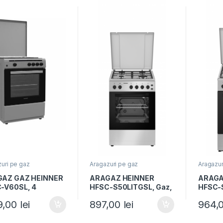
uri pe gaz
Aragazuri pe gaz
Aragazur
AZ GAZ HEINNER
ARAGAZ HEINNER
ARAGA
-V60SL, 4
HFSC-S50LITGSL, Gaz,
HFSC-S
toare, Latime
4 arzatoare, Latime
4 arza
09,00
lei
897,00
lei
964,
, Aprindere
50cm, Aprindere
50cm, 
rica, Dispozitiv de
electrica plita/cuptor,
electri
anta plita si
Timer, Grill, Lumina
Timer, 