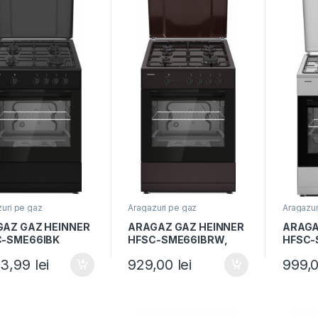
uri pe gaz
Aragazuri pe gaz
Aragazur
AZ GAZ HEINNER
ARAGAZ GAZ HEINNER
ARAGA
C-SME66IBK
HFSC-SME66IBRW,
HFSC-
Alimentare gaz,
arzato
43,99
lei
929,00
lei
999,
60x60cm, Aprindere
60cm, 
electrica, Capac
Aprinde
metalic, Maro
Arginti