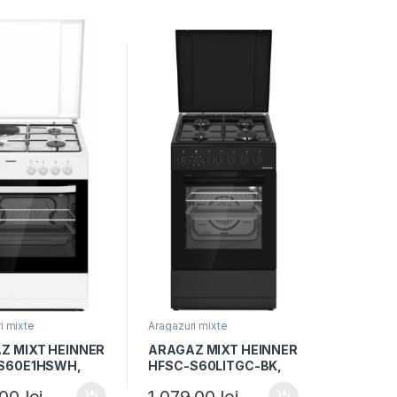
 Argintiu
Grill, Lumina cuptor, Alb
i mixte
Aragazuri mixte
Z MIXT HEINNER
ARAGAZ MIXT HEINNER
S60E1HSWH,
HFSC-S60LITGC-BK,
m, 3 arzatoare
50x60cm, 4 arzatoare,