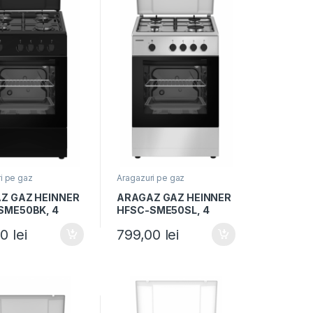
i pe gaz
Aragazuri pe gaz
Z GAZ HEINNER
ARAGAZ GAZ HEINNER
SME50BK, 4
HFSC-SME50SL, 4
are, Latime
arzatoare, Latime
00
lei
799,00
lei
Dispozitiv
50cm, Dispozitiv
ta plita si
siguranta plita si
, Negru
cuptor, Argintiu