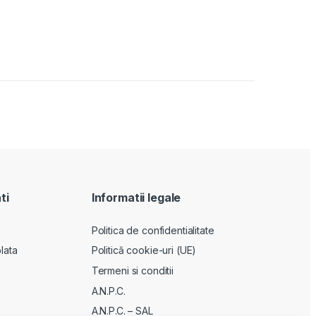
ti
Informatii legale
Politica de confidentialitate
lata
Politică cookie-uri (UE)
Termeni si conditii
A.N.P.C.
A.N.P.C. – SAL