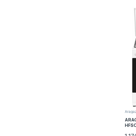
cupto
Aragaz
ARAG
HFS
50x6