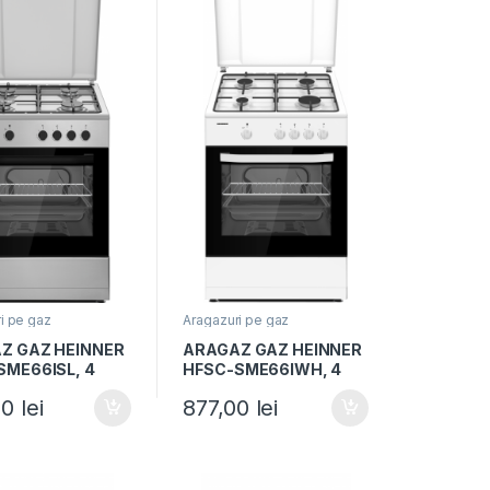
i pe gaz
Aragazuri pe gaz
Z GAZ HEINNER
ARAGAZ GAZ HEINNER
SME66ISL, 4
HFSC-SME66IWH, 4
are, Latime
arzatoare, Latime
00
lei
877,00
lei
Capac metalic,
60cm, Capac metalic,
re electrica,
Aprindere electrica, Alb
u