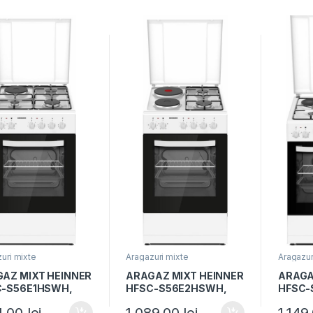
r, Argintiu
cuptor, Argintiu
cuptor,
uri mixte
Aragazuri mixte
Aragazur
AZ MIXT HEINNER
ARAGAZ MIXT HEINNER
ARAGA
C-S56E1HSWH,
HFSC-S56E2HSWH,
HFSC-
0cm, 3 arzatoare
50x60cm, 2 arzatoare
60x60c