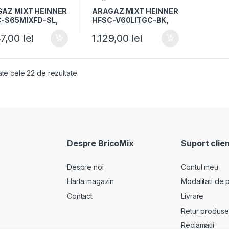
AZ MIXT HEINNER
ARAGAZ MIXT HEINNER
-S65MIXFD-SL,
HFSC-V60LITGC-BK,
0cm, 4 arzatoare,
50x60cm, 4 arzatoare,
47,00
lei
1.129,00
lei
dere electrica
Aprindere electrica
, Cuptor electric,
plita, Cuptor electric,
 A, 6 functii,
Clasa A, 6 functii,
, Grill, Ventilatie,
Timer, Grill, Ventilatie,
ate cele 22 de rezultate
 GPL incluse,
Duze GPL incluse,
tiu
Negru
Despre BricoMix
Suport clien
Despre noi
Contul meu
Harta magazin
Modalitati de p
Contact
Livrare
Retur produse
Reclamatii