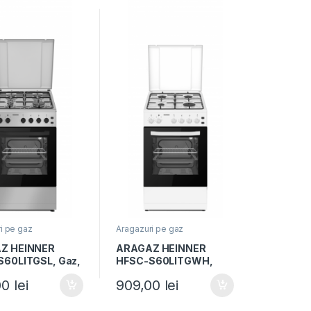
i pe gaz
Aragazuri pe gaz
Z HEINNER
ARAGAZ HEINNER
60LITGSL, Gaz,
HFSC-S60LITGWH,
toare, Latime
Gaz, 4 arzatoare,
00
lei
909,00
lei
Aprindere
Latime 50cm,
ca plita/cuptor,
Aprindere electrica
Grill, Lumina
plita/cuptor, Timer,