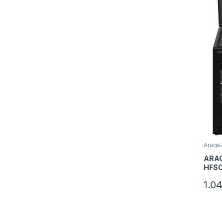
Aragaz
ARAG
HFS
1.0