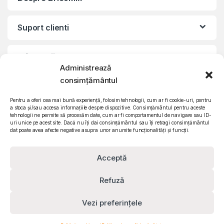
Suport clienti
Informatii legale
Administrează
consimțământul
©2010 – 2024 Quattro SRL
CIF: RO15571358 | Reg. com: J26/839/2003
Pentru a oferi cea mai bună experiență, folosim tehnologii, cum ar fi cookie-uri, pentru
a stoca și/sau accesa informațiile despre dispozitive. Consimțământul pentru aceste
tehnologii ne permite să procesăm date, cum ar fi comportamentul de navigare sau ID-
uri unice pe acest site. Dacă nu îți dai consimțământul sau îți retragi consimțământul
dat poate avea afecte negative asupra unor anumite funcționalități și funcții.
Acceptă
Refuză
Vezi preferințele
Contact
0732 610 473