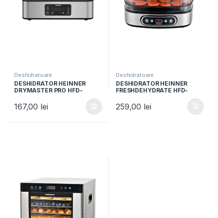
Deshidratoare
Deshidratoare
DESHIDRATOR HEINNER
DESHIDRATOR HEINNER
DRYMASTER PRO HFD-
FRESHDEHYDRATE HFD-
K400SS, 400W, Ecran LED, 5
K380SSBK, 380W, Ecran LED,
Tavi din otel inoxidabil, Inox
5 Tavi din otel inoxidabil,
167,00
lei
259,00
lei
Inox