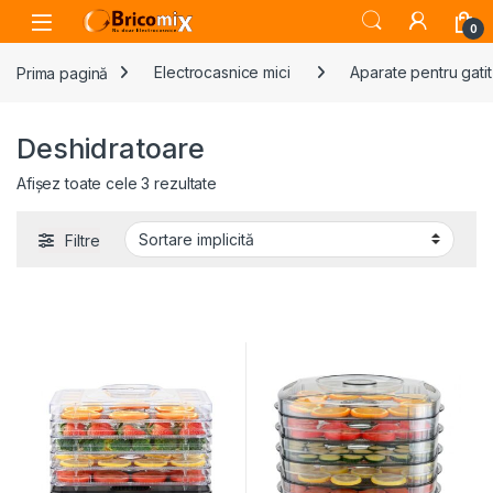
Skip to navigation
Skip to content
Open
0
Prima pagină
Electrocasnice mici
Aparate pentru gatit
Deshidratoare
Afișez toate cele 3 rezultate
Filtre