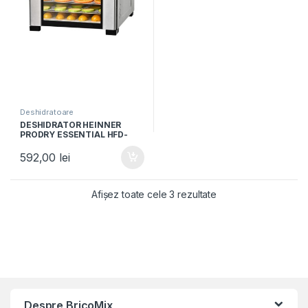
Deshidratoare
DESHIDRATOR HEINNER
PRODRY ESSENTIAL HFD-
KD600SS, 550-650W, Ecran
LED, Control electronic, 6
592,00
lei
tavi, Inox
Afișez toate cele 3 rezultate
Despre BricoMix