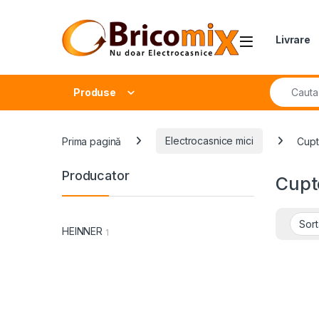
Skip to navigation
Skip to content
Open
Livrare
Search fo
Produse
Prima pagină
Electrocasnice mici
Cupt
Producator
Cupt
HEINNER
1