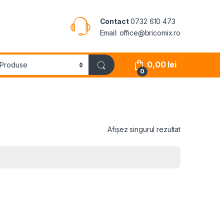
Contact
0732 610 473
Email: office@bricomix.ro
0,00
lei
0
Afișez singurul rezultat