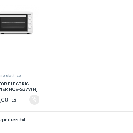
re electrice
OR ELECTRIC
NER HCE-S37WH,
W, Capacitate 37L,
,00
lei
ctii de gatire,
, Grill, Alb
gurul rezultat