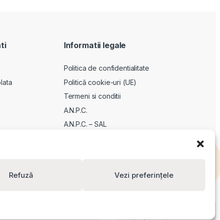
ti
Informatii legale
Politica de confidentialitate
lata
Politică cookie-uri (UE)
Termeni si conditii
A.N.P.C.
A.N.P.C. – SAL
ODR
Refuză
Vezi preferințele