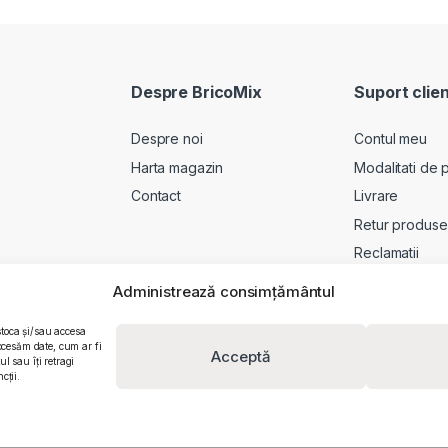
Despre BricoMix
Suport clien
Despre noi
Contul meu
Harta magazin
Modalitati de p
Contact
Livrare
Retur produse
Reclamatii
Administrează consimțământul
stoca și/sau accesa
ocesăm date, cum ar fi
Acceptă
 sau îți retragi
cții.
m: J26/839/2003