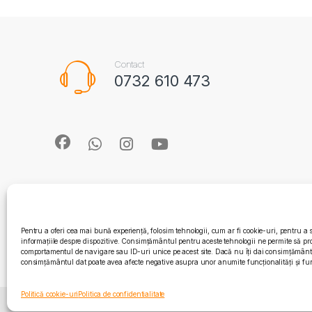
Contact
0732 610 473
Pentru a oferi cea mai bună experiență, folosim tehnologii, cum ar fi cookie-uri, pentru a 
informațiile despre dispozitive. Consimțământul pentru aceste tehnologii ne permite să pr
comportamentul de navigare sau ID-uri unice pe acest site. Dacă nu îți dai consimțământul
consimțământul dat poate avea afecte negative asupra unor anumite funcționalități și fun
Politică cookie-uri
Politica de confidentialitate
© 2010 - 2026 Quattro SRL | CIF: RO15571358 | Reg. co