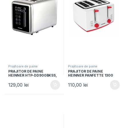
Prajitoare de paine
Prajitoare de paine
PRAJITOR DE PAINE
PRAJITOR DE PAINE
HEINNER HTP-DD900BKSS,
HEINNER PANFETTE 1300
900W, Panou digital cu
HTP-1300WHR, Putere
control touch, Capacitate 2
1100W, Capacitate 4 felii, 7
129,00
lei
110,00
lei
felii, 7 niveluri de rumenire,
niveluri de rumenire,
Inox
Alb/Rosu