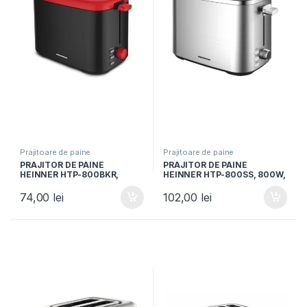
Prajitoare de paine
Prajitoare de paine
PRAJITOR DE PAINE
PRAJITOR DE PAINE
HEINNER HTP-800BKR,
HEINNER HTP-800SS, 800W,
800W, 7 niveluri de
Capacitate 2 felii, 7 niveluri
rumenire, Negru/Rosu
rumenire, Indicator LED
74,00
lei
102,00
lei
luminos, Inox