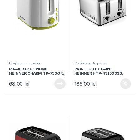
Prajitoare de paine
Prajitoare de paine
PRAJITOR DE PAINE
PRAJITOR DE PAINE
HEINNER CHARM TP-750GR,
HEINNER HTP-4S1500SS,
Putere 750W, 6 nivele de
1500W, capacitate 4 felii, 7
rumenire, Oprire automata,
niveluri de rumenire, Inox
68,00
lei
185,00
lei
Alb/Verde