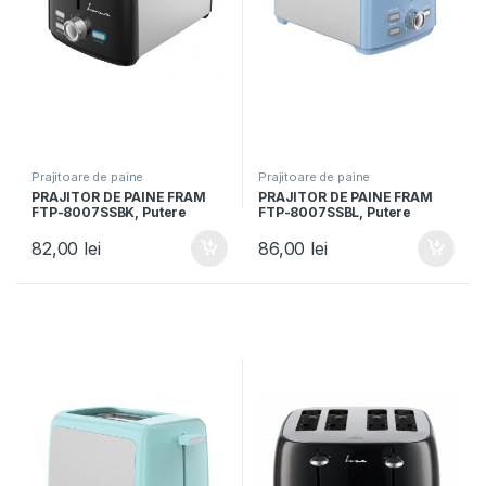
Prajitoare de paine
Prajitoare de paine
PRAJITOR DE PAINE FRAM
PRAJITOR DE PAINE FRAM
FTP-8007SSBK, Putere
FTP-8007SSBL, Putere
800W, 2 felii, 7 niveluri
800W, 2 felii, 7 niveluri
rumenire, Negru/Argintiu
rumenire Albastru/Argintiu
82,00
lei
86,00
lei