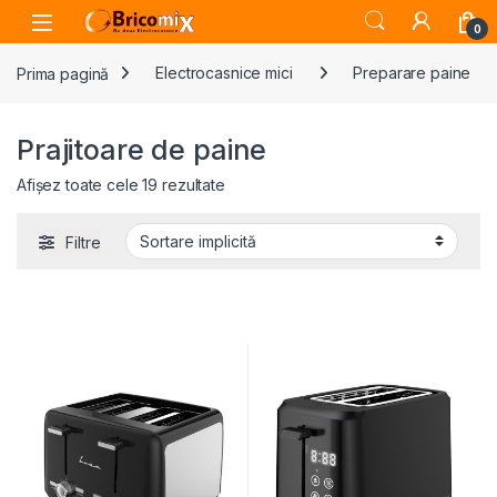
Skip to navigation
Skip to content
Open
0
Prima pagină
Electrocasnice mici
Preparare paine
Prajitoare de paine
Afișez toate cele 19 rezultate
Filtre