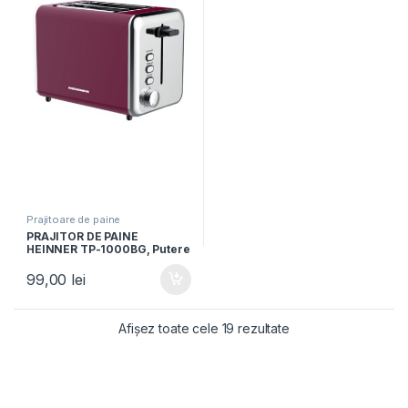
Prajitoare de paine
PRAJITOR DE PAINE
HEINNER TP-1000BG, Putere
850W, Capacitate 2 felii, 7
Setari rumenire, Burgundy
99,00
lei
Afișez toate cele 19 rezultate