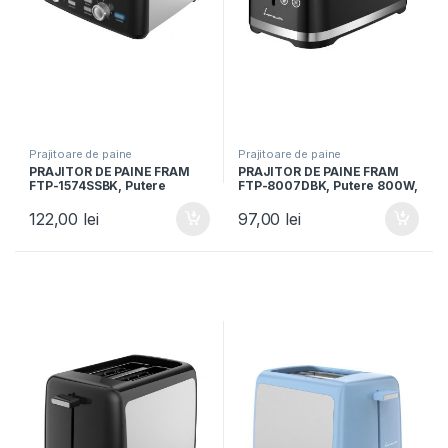
Prajitoare de paine
Prajitoare de paine
PRAJITOR DE PAINE FRAM
PRAJITOR DE PAINE FRAM
FTP-1574SSBK, Putere
FTP-8007DBK, Putere 800W,
1600W, 4 felii, 7 niveluri de
2 felii, 7 niveluri rumenire,
rumenire, Negru/Inox
Panou digital, Control Touch,
122,00
lei
97,00
lei
Negru