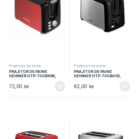
Prajitoare de paine
Prajitoare de paine
PRAJITOR DE PAINE
PRAJITOR DE PAINE
HEINNER HTP-700BKRD,
HEINNER HTP-700BKSS,
Putere 750W, 2 felii, 7
Putere 750W, 7 nivele de
niveluri de rumenire, Spatiu
rumenire, 3 functii,
72,00
lei
82,00
lei
depozitare cablu, Negru/
Negru/Inox
Rosu