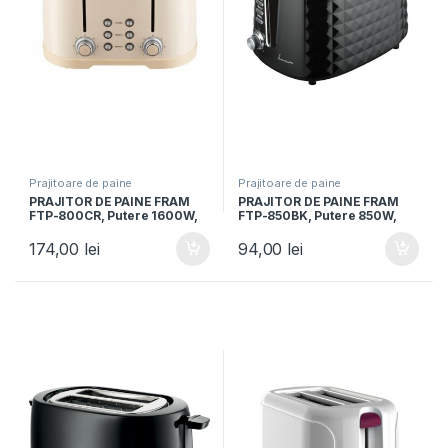
Prajitoare de paine
Prajitoare de paine
PRAJITOR DE PAINE FRAM
PRAJITOR DE PAINE FRAM
FTP-800CR, Putere 1600W,
FTP-850BK, Putere 850W,
Capacitate 4 felii, 6 nivele de
Capacitate 2 felii, 7 niveluri
rumenire, Crem
de rumenire, Negru
174,00
lei
94,00
lei