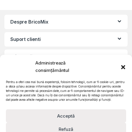
Despre BricoMix
Suport clienti
Informatii legale
Administrează
consimțământul
©2010 – 2024 Quattro SRL
CIF: RO15571358 | Reg. com: J26/839/2003
Pentru a oferi cea mai bună experiență, folosim tehnologii, cum ar fi cookie-uri, pentru
a stoca și/sau accesa informațiile despre dispozitive. Consimțământul pentru aceste
tehnologii ne permite să procesăm date, cum ar fi comportamentul de navigare sau ID-
uri unice pe acest site. Dacă nu îți dai consimțământul sau îți retragi consimțământul
dat poate avea afecte negative asupra unor anumite funcționalități și funcții.
Acceptă
Refuză