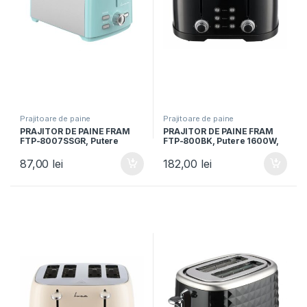
Prajitoare de paine
Prajitoare de paine
PRAJITOR DE PAINE FRAM
PRAJITOR DE PAINE FRAM
FTP-8007SSGR, Putere
FTP-800BK, Putere 1600W,
800W, 2 felii, 7 niveluri
Capacitate 4 felii, 7 nivele de
rumenire, Verde/Argintiu
rumenire, Negru
87,00
lei
182,00
lei