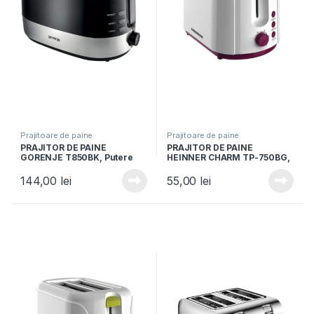
Prajitoare de paine
Prajitoare de paine
PRAJITOR DE PAINE
PRAJITOR DE PAINE
GORENJE T850BK, Putere
HEINNER CHARM TP-750BG,
850W, Capacitate 2 felii, 7
Putere 750W, 6 nivele de
niveluri de rumenire, Negru
rumenire, Oprire automata,
144,00
lei
55,00
lei
Visiniu