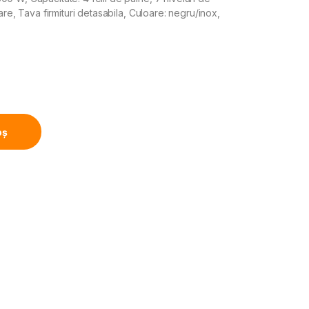
are, Tava firmituri detasabila, Culoare: negru/inox,
e 1600W, 4 felii, 7 niveluri de rumenire, Negru/Inox quantity
oș