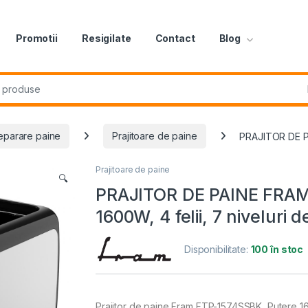
Promotii
Resigilate
Contact
Blog
r:
eparare paine
Prajitoare de paine
PRAJITOR DE PA
Prajitoare de paine
🔍
PRAJITOR DE PAINE FRAM
1600W, 4 felii, 7 niveluri
Disponibilitate:
100 în stoc
Prajitor de paine Fram FTP-1574SSBK, Putere 160