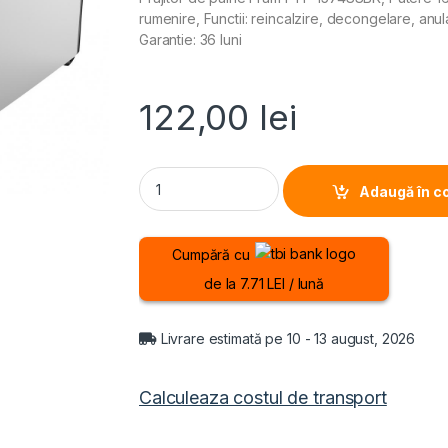
rumenire, Functii: reincalzire, decongelare, anul
Garantie: 36 luni
122,00
lei
PRAJITOR DE PAINE FRAM FTP-1574SSBK, Puter
Adaugă în c
Cumpără cu
de la 7.71 LEI / lună
Livrare estimată pe 10 - 13 august, 2026
Calculeaza costul de transport