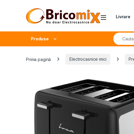
Skip to navigation
Skip to content
Open
Livrare
Search fo
Produse
Prima pagină
Electrocasnice mici
Pr