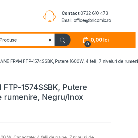
Contact
0732 610 473
Email: office@bricomix.ro
0,00
lei
0
INE FRAM FTP-1574SSBK, Putere 1600W, 4 felii, 7 niveluri de rumeni
 FTP-1574SSBK, Putere
 de rumenire, Negru/Inox
0 W, Capacitate: 4 felii de paine, 7 niveluri de