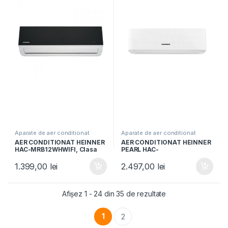
Aparate de aer conditionat
Aparate de aer conditionat
AER CONDITIONAT HEINNER
AER CONDITIONAT HEINNER
HAC-MRB12WHWIFI, Clasa
PEARL HAC-
A++, Wi-Fi, Functie incalzire,
HS12EYEWIFI+++, Clasa
Filtru cu densitate ridicata,
A+++/A+++, AI Smart,
1.399,00
lei
2.497,00
lei
Follow me, Negru oglinda cu
Functie Follow/Avoid you, Alb
carcasa alba
Afișez 1 - 24 din 35 de rezultate
1
2