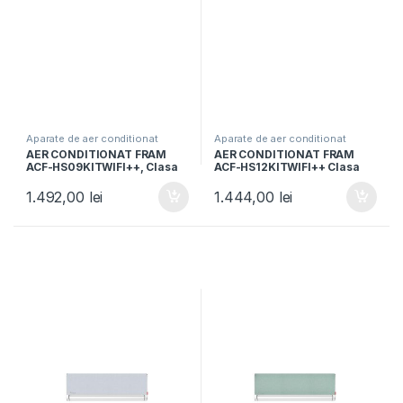
Aparate de aer conditionat
Aparate de aer conditionat
AER CONDITIONAT FRAM
AER CONDITIONAT FRAM
ACF-HS09KITWIFI++, Clasa
ACF-HS12KITWIFI++ Clasa
A++, 9000BTU, WI-FI, Kit
A++, Capacitate 12000BTU,
instalare inclus 3m, Functie
Control Wi-Fi, Kit instalare
1.492,00
lei
1.444,00
lei
iFeel, Alb
inclus 3m, Functie iFeel, Alb