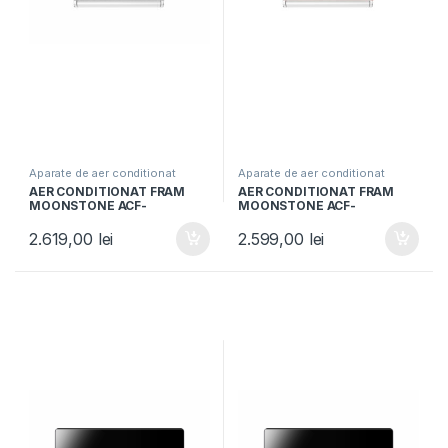
Aparate de aer conditionat
Aparate de aer conditionat
AER CONDITIONAT FRAM
AER CONDITIONAT FRAM
MOONSTONE ACF-
MOONSTONE ACF-
MS12WIFI-GY, Clasa A+++,
MS12WIFI-PNK, Clasa A+++,
12000BTU, Wi-Fi, Super
12000BTU, Wi-Fi, Super
2.619,00
lei
2.599,00
lei
ionizare, Functie Breeze
ionizare, Functie Breeze
Away, Follow me, Gri
Away, Follow me, Roz