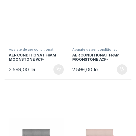
Aparate de aer conditionat
Aparate de aer conditionat
AER CONDITIONAT FRAM
AER CONDITIONAT FRAM
MOONSTONE ACF-
MOONSTONE ACF-
MS12WIFI-BL, Clasa A+++,
MS12WIFI-GR, Clasa A+++,
12000BTU, Wi-Fi, Super
12000BTU, Wi-Fi, Super
2.599,00
lei
2.599,00
lei
ionizare, Functie Breeze
ionizare, Functie Breeze
Away, Follow me, Bleu
Away, Follow me, Verde