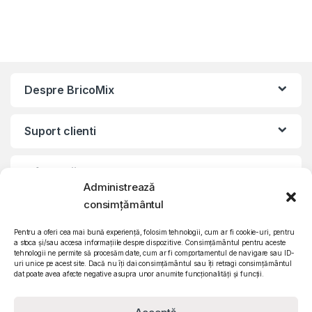
Despre BricoMix
Suport clienti
Informatii legale
Administrează
consimțământul
©2010 – 2024 Quattro SRL
CIF: RO15571358 | Reg. com: J26/839/2003
Pentru a oferi cea mai bună experiență, folosim tehnologii, cum ar fi cookie-uri, pentru
a stoca și/sau accesa informațiile despre dispozitive. Consimțământul pentru aceste
tehnologii ne permite să procesăm date, cum ar fi comportamentul de navigare sau ID-
uri unice pe acest site. Dacă nu îți dai consimțământul sau îți retragi consimțământul
dat poate avea afecte negative asupra unor anumite funcționalități și funcții.