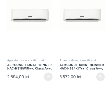
Aparate de aer conditionat
Aparate de aer conditionat
AER CONDITIONAT HEINNER
AER CONDITIONAT HEINNER
HAC-HS18WIFI++, Clasa A++,
HAC-HS24KIT++, Clasa A++,
Capacitate 18000BTU,
Kit instalare 3m inclus,
Control WIFI, Functie iFeel,
Functie iFeel, Functie Smart,
2.694,00
lei
3.572,00
lei
Functie Quiet, Timer, Auto-
Alb
restart, Alb