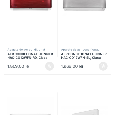
Aparate de aer conditionat
Aparate de aer conditionat
AER CONDITIONAT HEINNER
AER CONDITIONAT HEINNER
HAC-CO12WFN-RD, Clasa
HAC-CO12WFN-SL, Clasa
A++, 12000 BTU, WiFi,
A++, Functie incalzire,
Functie incalzire, Functie
Control WIFI, Functie ECO,
1.869,00
lei
1.869,00
lei
ECO, Follow me, Freon R32,
Follow me, R32, Argintiu
Rosu