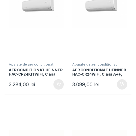
Aparate de aer conditionat
Aparate de aer conditionat
AER CONDITIONAT HEINNER
AER CONDITIONAT HEINNER
HAC-CR24KITWIFI, Clasa
HAC-CR24WIFI, Clasa A++,
A++, 24000BTU, Control
Capacitate 24000BTU,
WIFI, Kit instalare inclus,
Control Wi-Fi, Functie
3.284,00
lei
3.089,00
lei
Functie Follow me, Alb
incalzire, Follow me, Functie
Turbo, Alb