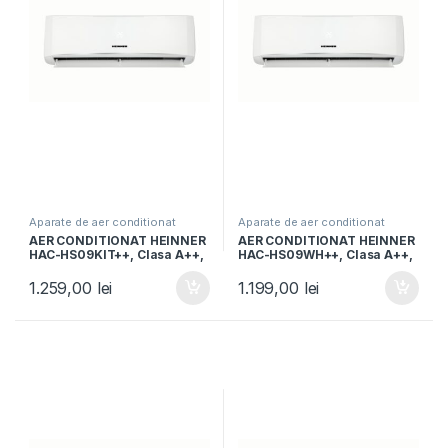
Aparate de aer conditionat
Aparate de aer conditionat
AER CONDITIONAT HEINNER
AER CONDITIONAT HEINNER
HAC-HS09KIT++, Clasa A++,
HAC-HS09WH++, Clasa A++,
Kit instalare inclus, Functie
9000BTU, Functie iFeel, Alb
iFeel, Functie Quiet, Timer,
1.259,00
lei
1.199,00
lei
Alb