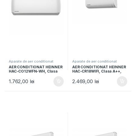
Aparate de aer conditionat
Aparate de aer conditionat
AER CONDITIONAT HEINNER
AER CONDITIONAT HEINNER
HAC-CO12WFN-WH, Clasa
HAC-CR18WIFI, Clasa A++,
A++, Functie incalzire,
Capacitate 18000BTU,
Functie ECO, Follow me, R32,
Control Wi-Fi, Functie
1.762,00
lei
2.469,00
lei
Alb
incalzire, Follow me, Functie
Turbo, Alb