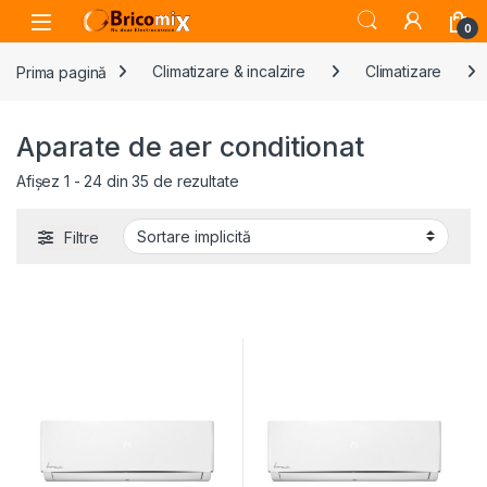
Skip to navigation
Skip to content
Open
0
Prima pagină
Climatizare & incalzire
Climatizare
Aparate de aer conditionat
Afișez 1 - 24 din 35 de rezultate
Filtre