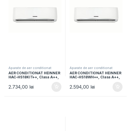
Aparate de aer conditionat
Aparate de aer conditionat
AER CONDITIONAT HEINNER
AER CONDITIONAT HEINNER
HAC-HS18KIT++, Clasa A++,
HAC-HS18WH++, Clasa A++,
Capacitate18000BTU, Kit
18000BTU, Functie iFeel,
instalare 3m, Functie iFeel,
Functie Quiet, Timer, Auto
2.734,00
lei
2.594,00
lei
Alb
restart, Alb