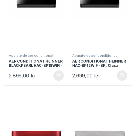
Aparate de aer conditionat
Aparate de aer conditionat
AER CONDITIONAT HEINNER
AER CONDITIONAT HEINNER
BLACKPEARL HAC-BP18WIFI-
HAC-BP12WIFI-BK, Clasa
BK, Capacitate 18000BTU,
A++, Capacitate 12000BTU,
Clasa A++/A+, Control WI-FI,
Control Wi-Fi, functie Super
2.899,00
lei
2.699,00
lei
Functie Follow Me, Filtru
Ionizare, Breeze away,
HEPA BIO, Negru
Negru oglinda