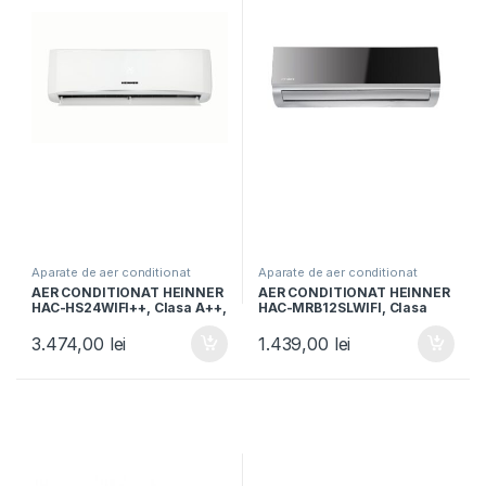
Aparate de aer conditionat
Aparate de aer conditionat
AER CONDITIONAT HEINNER
AER CONDITIONAT HEINNER
HAC-HS24WIFI++, Clasa A++,
HAC-MRB12SLWIFI, Clasa
Capacitate 24000BTU,
A++, 12000 BTU, Control WI-
Control WIFI, Functie iFeel,
FI, Functie incalzire, Filtru cu
3.474,00
lei
1.439,00
lei
Functie Quiet, Timer, Auto-
densitate ridicata, Follow
restart, Alb
me, Negru oglinda cu
carcasa argintie