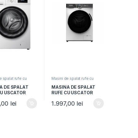
e spalat rufe cu
Masini de spalat rufe cu
uscator
A DE SPALAT
MASINA DE SPALAT
CU USCATOR
RUFE CU USCATOR
ER HWDM-
HEINNER HWDM-
9,00
lei
1.997,00
lei
, Clasa A,
M1014IVKB, Clasa B,
e 9 kg, Uscare 6
Spalare 10Kg, Uscare
00RPM, Motor
7Kg, 1400RPM, Motor
r, Display LED,
Inverter, Display LED,
Control Touch, Alb