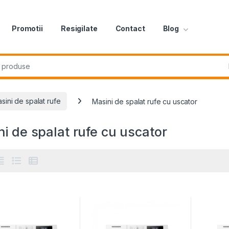
Promotii
Resigilate
Contact
Blog
r:
sini de spalat rufe
Masini de spalat rufe cu uscator
i de spalat rufe cu uscator