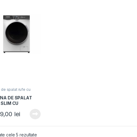
 de spalat rufe cu
r
NA DE SPALAT
 SLIM CU
TOR HEINNER
99,00
lei
M-M814IVKA,
 A, Spalare 8kg,
re 6kg, 1400rpm,
 Inverter, Display
ate cele 5 rezultate
Control Touch, Alb