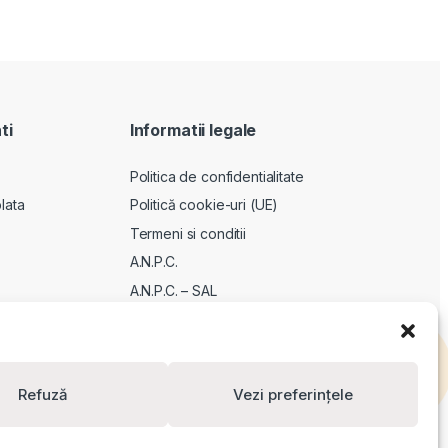
ti
Informatii legale
Politica de confidentialitate
lata
Politică cookie-uri (UE)
Termeni si conditii
A.N.P.C.
A.N.P.C. – SAL
ODR
Refuză
Vezi preferințele