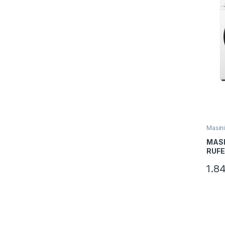
Masini
uscato
MASI
RUFE
HEI
1.8
H106
Spal
6Kg,
Inver
Alb