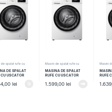
 de spalat rufe cu
Masini de spalat rufe cu
Masini d
r
uscator
uscator
NA DE SPALAT
MASINA DE SPALAT
MASIN
 CU USCATOR
RUFE CU USCATOR
RUFE 
NNER HWDM-
HEINNER HWDM-
HEINN
44,00
lei
1.599,00
lei
1.63
14A, Clasa A,
H8514A, Clasa A,
H9614A
are 10Kg, Uscare
Spalare 8Kg, Uscare
Spalat
 1400RPM, Motor
5Kg, 1400RPM, Motor
kg, 14
ter, Display LED,
inverter, Display LED,
inverte
Alb
Alb