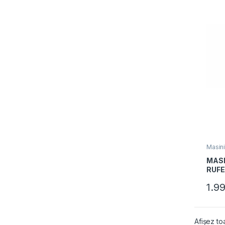
Masini
uscato
MASI
RUFE
USCA
1.9
HWD
Clasa
Usca
Motor
Afișez to
LED, 