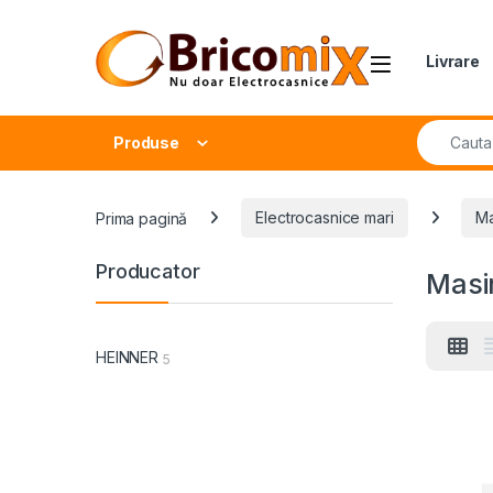
Skip to navigation
Skip to content
Open
Livrare
Search fo
Produse
Prima pagină
Electrocasnice mari
Ma
Producator
Masin
HEINNER
5