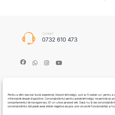
Contact
0732 610 473
Pentru a oferi cea mai bună experiență, folosim tehnologii, cum ar fi cookie-uri, pentru a 
informațiile despre dispozitive. Consimțământul pentru aceste tehnologii ne permite să pr
comportamentul de navigare sau ID-uri unice pe acest site. Dacă nu îți dai consimțământul
consimțământul dat poate avea afecte negative asupra unor anumite funcționalități și fun