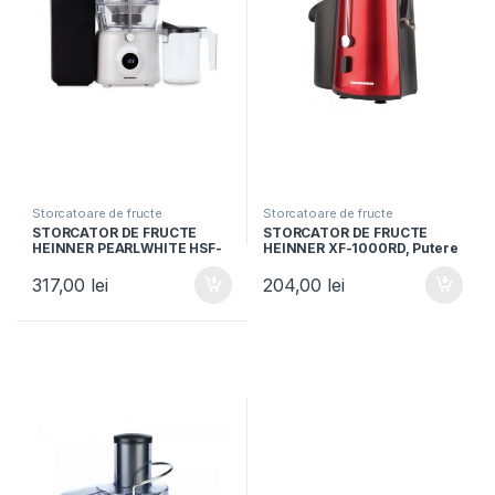
Storcatoare de fructe
Storcatoare de fructe
STORCATOR DE FRUCTE
STORCATOR DE FRUCTE
HEINNER PEARLWHITE HSF-
HEINNER XF-1000RD, Putere
K1000DCWP, Putere 1000W,
1000W, Recipient suc 1L,
Motor DC, Viteza variabila,
Recipient pulpa 2L, Rosu
317,00
lei
204,00
lei
Recipient pulpa 1L, Filtru
metalic
inox, Alb perlat