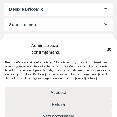
Despre BricoMix
Suport clienti
Informatii legale
Administrează
consimțământul
©2010 – 2024 Quattro SRL
CIF: RO15571358 | Reg. com: J26/839/2003
Pentru a oferi cea mai bună experiență, folosim tehnologii, cum ar fi cookie-uri, pentru
a stoca și/sau accesa informațiile despre dispozitive. Consimțământul pentru aceste
tehnologii ne permite să procesăm date, cum ar fi comportamentul de navigare sau ID-
uri unice pe acest site. Dacă nu îți dai consimțământul sau îți retragi consimțământul
dat poate avea afecte negative asupra unor anumite funcționalități și funcții.
Acceptă
Refuză
Vezi preferințele