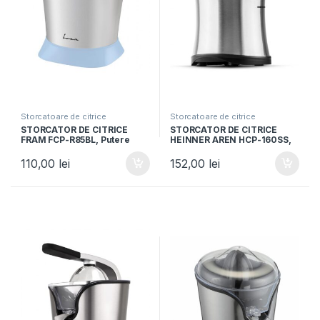
Storcatoare de citrice
Storcatoare de citrice
STORCATOR DE CITRICE
STORCATOR DE CITRICE
FRAM FCP-R85BL, Putere
HEINNER AREN HCP-160SS,
85W, 2 conuri, Filtru inox,
Putere 160W, 2 conuri, Filtru
Capac antistropire,
inox, Maner cu aluminiu
110,00
lei
152,00
lei
Argintiu/Albastru
turnat, Inox