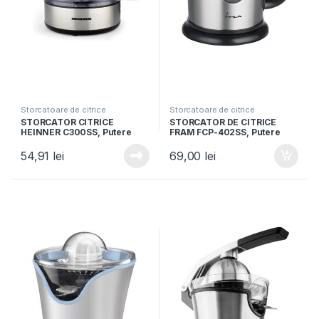
Storcatoare de citrice
Storcatoare de citrice
STORCATOR CITRICE
STORCATOR DE CITRICE
HEINNER C300SS, Putere
FRAM FCP-402SS, Putere
30W, Capacitate 500ml, 2
40W, 2 conuri, Capacitate
conuri, Filtru dublu,
1.2L, Capac protectie, Inox
54,91
lei
69,00
lei
Decoratii inox