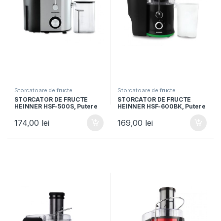
Storcatoare de fructe
Storcatoare de fructe
STORCATOR DE FRUCTE
STORCATOR DE FRUCTE
HEINNER HSF-500S, Putere
HEINNER HSF-600BK, Putere
500W, Recipient pulpa 1.2L,
600W, Recipient suc 0.5L,
Recipient suc 350 ml, 2
Recipient pulpa 1.5L, Negru
174,00
lei
169,00
lei
trepte de viteza, Inox