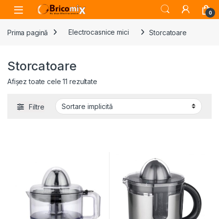
Skip to navigation
Skip to content
Open
0
Prima pagină
Electrocasnice mici
Storcatoare
Storcatoare
Afișez toate cele 11 rezultate
Filtre