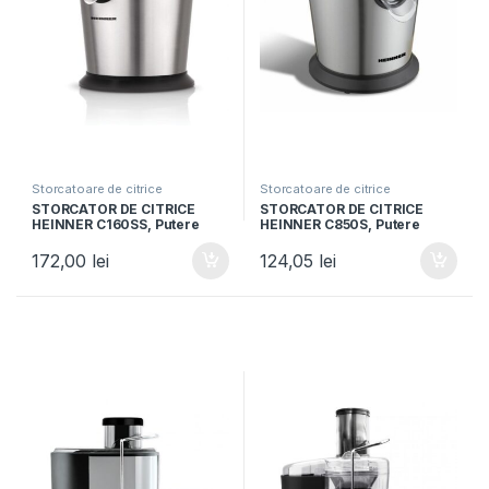
Storcatoare de citrice
Storcatoare de citrice
STORCATOR DE CITRICE
STORCATOR DE CITRICE
HEINNER C160SS, Putere
HEINNER C850S, Putere
160W, Capacitate 0.24L, Sita
100W, Capacitate 0.25L, 1
inclusa, Inox, Argintiu
Viteza, Inox
172,00
lei
124,05
lei