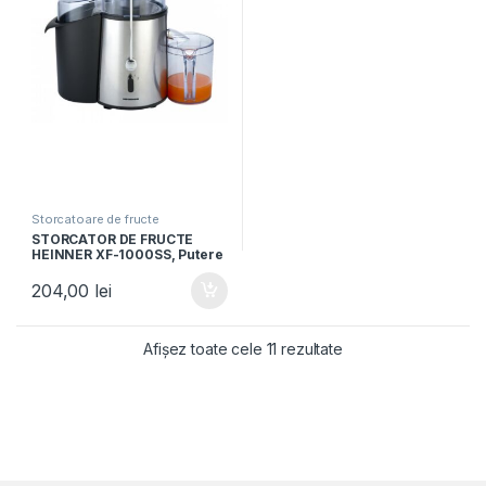
Storcatoare de fructe
STORCATOR DE FRUCTE
HEINNER XF-1000SS, Putere
1000W, Recipient suc 1L,
Recipient pulpa 2L, Aspect
204,00
lei
Inox
Afișez toate cele 11 rezultate