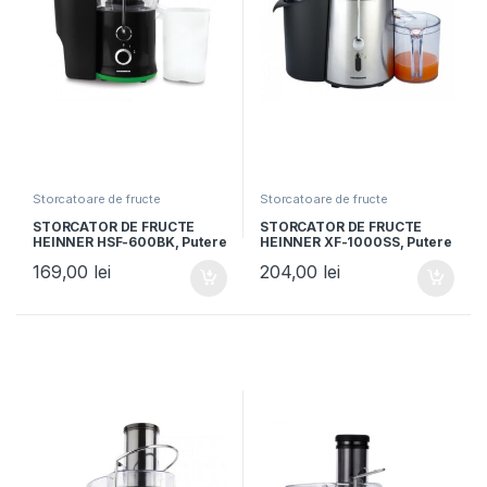
Storcatoare de fructe
Storcatoare de fructe
STORCATOR DE FRUCTE
STORCATOR DE FRUCTE
HEINNER HSF-600BK, Putere
HEINNER XF-1000SS, Putere
600W, Recipient suc 0.5L,
1000W, Recipient suc 1L,
169,00
lei
204,00
lei
Recipient pulpa 1.5L, Negru
Recipient pulpa 2L, Aspect
Inox