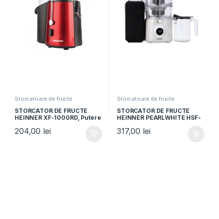
Storcatoare de fructe
Storcatoare de fructe
STORCATOR DE FRUCTE
STORCATOR DE FRUCTE
HEINNER XF-1000RD, Putere
HEINNER PEARLWHITE HSF-
1000W, Recipient suc 1L,
K1000DCWP, Putere 1000W,
204,00
lei
317,00
lei
Recipient pulpa 2L, Rosu
Motor DC, Viteza variabila,
metalic
Recipient pulpa 1L, Filtru
inox, Alb perlat