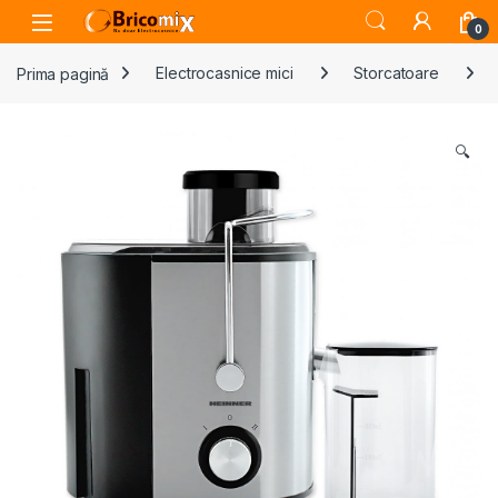
Skip to navigation
Skip to content
Open
0
Prima pagină
Electrocasnice mici
Storcatoare
🔍