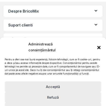
Despre BricoMix
Suport clienti
Informatii legale
Administrează
consimțământul
©2010 – 2024 Quattro SRL
CIF: RO15571358 | Reg. com: J26/839/2003
Pentru a oferi cea mai bună experiență, folosim tehnologii, cum ar fi cookie-uri, pentru
a stoca și/sau accesa informațiile despre dispozitive. Consimțământul pentru aceste
tehnologii ne permite să procesăm date, cum ar fi comportamentul de navigare sau ID-
uri unice pe acest site. Dacă nu îți dai consimțământul sau îți retragi consimțământul
dat poate avea afecte negative asupra unor anumite funcționalități și funcții.
Acceptă
Refuză