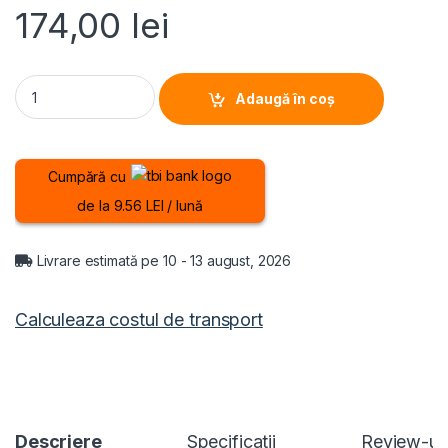
174,00
lei
STORCATOR DE FRUCTE HEINNER HSF-500S, Putere 500W, Recipie
Adaugă în coș
Cumpără cu
de la 9.56 LEI / lună
Livrare estimată pe 10 - 13 august, 2026
Calculeaza costul de transport
Descriere
Specificatii
Review-ur