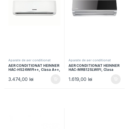
Aparate de aer conditionat
Aparate de aer conditionat
AER CONDITIONAT HEINNER
AER CONDITIONAT HEINNER
HAC-HS24WIFI++, Clasa A++,
HAC-MRB12SLWIFI, Clasa
Capacitate 24000BTU,
A++, 12000 BTU, Control WI-
Control WIFI, Functie iFeel,
FI, Functie incalzire, Filtru cu
3.474,00
lei
1.619,00
lei
Functie Quiet, Timer, Auto-
densitate ridicata, Follow
restart, Alb
me, Negru oglinda cu
carcasa argintie