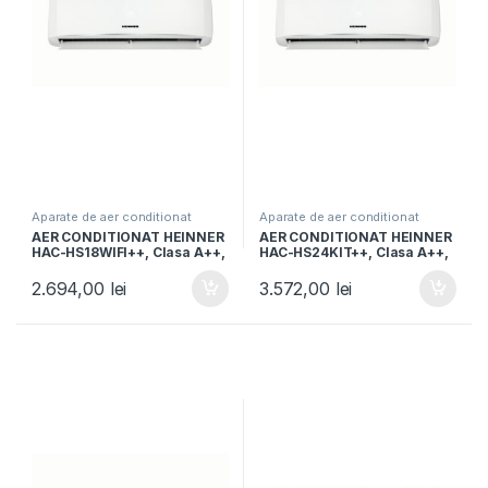
Aparate de aer conditionat
Aparate de aer conditionat
AER CONDITIONAT HEINNER
AER CONDITIONAT HEINNER
HAC-HS18WIFI++, Clasa A++,
HAC-HS24KIT++, Clasa A++,
Capacitate 18000BTU,
Kit instalare 3m inclus,
Control WIFI, Functie iFeel,
Functie iFeel, Functie Smart,
2.694,00
lei
3.572,00
lei
Functie Quiet, Timer, Auto-
Alb
restart, Alb