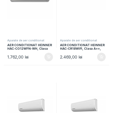
Aparate de aer conditionat
Aparate de aer conditionat
AER CONDITIONAT HEINNER
AER CONDITIONAT HEINNER
HAC-CO12WFN-WH, Clasa
HAC-CR18WIFI, Clasa A++,
A++, Functie incalzire,
Capacitate 18000BTU,
Functie ECO, Follow me, R32,
Control Wi-Fi, Functie
1.762,00
lei
2.469,00
lei
Alb
incalzire, Follow me, Functie
Turbo, Alb