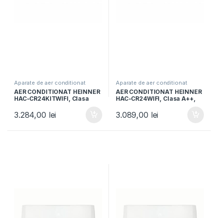
Aparate de aer conditionat
Aparate de aer conditionat
AER CONDITIONAT HEINNER
AER CONDITIONAT HEINNER
HAC-CR24KITWIFI, Clasa
HAC-CR24WIFI, Clasa A++,
A++, 24000BTU, Control
Capacitate 24000BTU,
WIFI, Kit instalare inclus,
Control Wi-Fi, Functie
3.284,00
lei
3.089,00
lei
Functie Follow me, Alb
incalzire, Follow me, Functie
Turbo, Alb