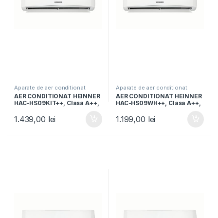
Aparate de aer conditionat
Aparate de aer conditionat
AER CONDITIONAT HEINNER
AER CONDITIONAT HEINNER
HAC-HS09KIT++, Clasa A++,
HAC-HS09WH++, Clasa A++,
Kit instalare inclus, Functie
9000BTU, Functie iFeel, Alb
iFeel, Functie Quiet, Timer,
1.439,00
lei
1.199,00
lei
Alb