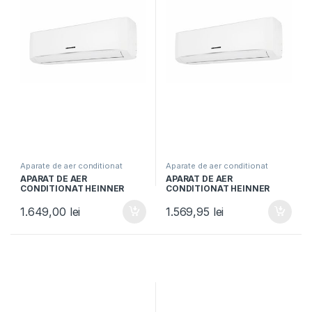
Aparate de aer conditionat
Aparate de aer conditionat
APARAT DE AER
APARAT DE AER
CONDITIONAT HEINNER
CONDITIONAT HEINNER
HAC-HS09KITWIFI++, Clasa
HAC-HS12KITWIFI++, Clasa
A++, Capacitate 9000BTU,
A++, WIFI, Kit instalare inclus
1.649,00
lei
1.569,95
lei
Control WI-FI, Kit instalare
3m, Functie iFeel, Alb
inclus 3m, Functie iFeel, Alb