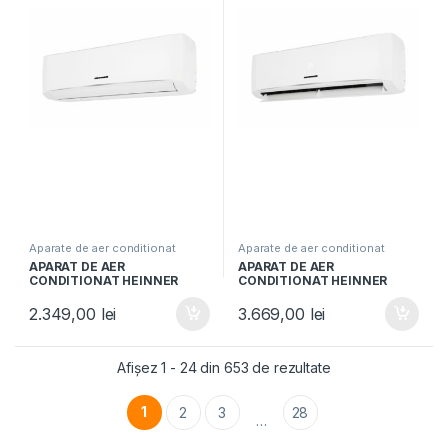
Aparate de aer conditionat
Aparate de aer conditionat
APARAT DE AER
APARAT DE AER
CONDITIONAT HEINNER
CONDITIONAT HEINNER
HAC-HS18KITWIFI++, Clasa
HAC-HS24KITWIFI++, Clasa
A++, Capacitate18000BTU,
A++, Kit instalare inclus 3m,
2.349,00
lei
3.669,00
lei
Control Wi-Fi, Kit instalare
Functie iFeel, Control WIFI,
3m, Functie iFeel, Alb
Alb
Afișez 1 - 24 din 653 de rezultate
1
2
3
28
…