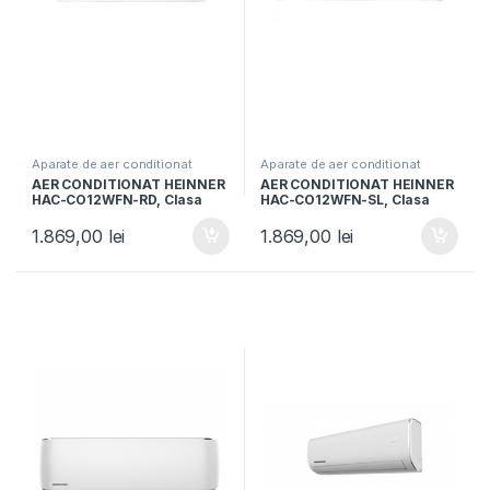
Aparate de aer conditionat
Aparate de aer conditionat
AER CONDITIONAT HEINNER
AER CONDITIONAT HEINNER
HAC-CO12WFN-RD, Clasa
HAC-CO12WFN-SL, Clasa
A++, 12000 BTU, WiFi,
A++, Functie incalzire,
Functie incalzire, Functie
Control WIFI, Functie ECO,
1.869,00
lei
1.869,00
lei
ECO, Follow me, Freon R32,
Follow me, R32, Argintiu
Rosu