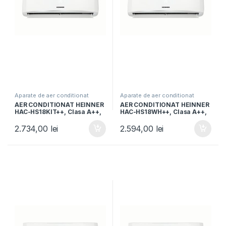
Aparate de aer conditionat
Aparate de aer conditionat
AER CONDITIONAT HEINNER
AER CONDITIONAT HEINNER
HAC-HS18KIT++, Clasa A++,
HAC-HS18WH++, Clasa A++,
Capacitate18000BTU, Kit
18000BTU, Functie iFeel,
instalare 3m, Functie iFeel,
Functie Quiet, Timer, Auto
2.734,00
lei
2.594,00
lei
Alb
restart, Alb