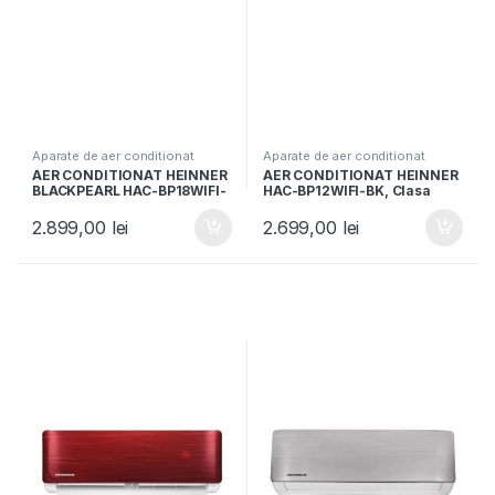
Aparate de aer conditionat
Aparate de aer conditionat
AER CONDITIONAT HEINNER
AER CONDITIONAT HEINNER
BLACKPEARL HAC-BP18WIFI-
HAC-BP12WIFI-BK, Clasa
BK, Capacitate 18000BTU,
A++, Capacitate 12000BTU,
Clasa A++/A+, Control WI-FI,
Control Wi-Fi, functie Super
2.899,00
lei
2.699,00
lei
Functie Follow Me, Filtru
Ionizare, Breeze away,
HEPA BIO, Negru
Negru oglinda