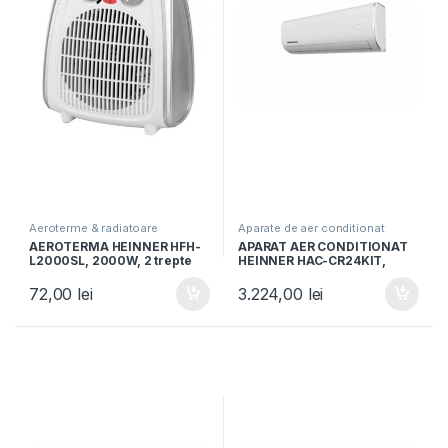
Aeroterme & radiatoare
Aparate de aer conditionat
AEROTERMA HEINNER HFH-
APARAT AER CONDITIONAT
L2000SL, 2000W, 2 trepte
HEINNER HAC-CR24KIT,
de putere, Termostat
Clasa A++, Capacitate
reglabil, Alb/Argintiu
24000BTU, Kit instalare
72,00
lei
3.224,00
lei
inclus, Functie Follow Me,
Turbo, Autocuratare, Alb