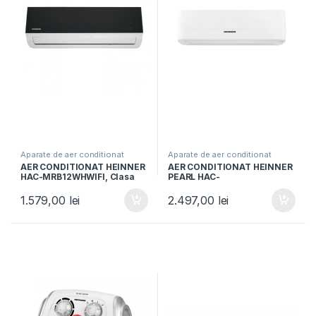
Aparate de aer conditionat
Aparate de aer conditionat
AER CONDITIONAT HEINNER
AER CONDITIONAT HEINNER
HAC-MRB12WHWIFI, Clasa
PEARL HAC-
A++, Wi-Fi, Functie incalzire,
HS12EYEWIFI+++, Clasa
Filtru cu densitate ridicata,
A+++/A+++, AI Smart,
1.579,00
lei
2.497,00
lei
Follow me, Negru oglinda cu
Functie Follow/Avoid you, Alb
carcasa alba