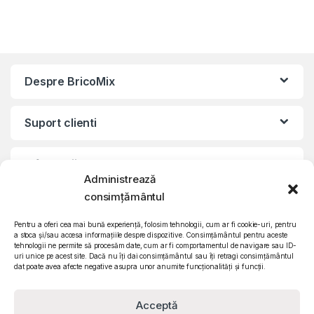
Despre BricoMix
Suport clienti
Informatii legale
Administrează
consimțământul
©2010 – 2024 Quattro SRL
CIF: RO15571358 | Reg. com: J26/839/2003
Pentru a oferi cea mai bună experiență, folosim tehnologii, cum ar fi cookie-uri, pentru
a stoca și/sau accesa informațiile despre dispozitive. Consimțământul pentru aceste
tehnologii ne permite să procesăm date, cum ar fi comportamentul de navigare sau ID-
uri unice pe acest site. Dacă nu îți dai consimțământul sau îți retragi consimțământul
dat poate avea afecte negative asupra unor anumite funcționalități și funcții.
Acceptă