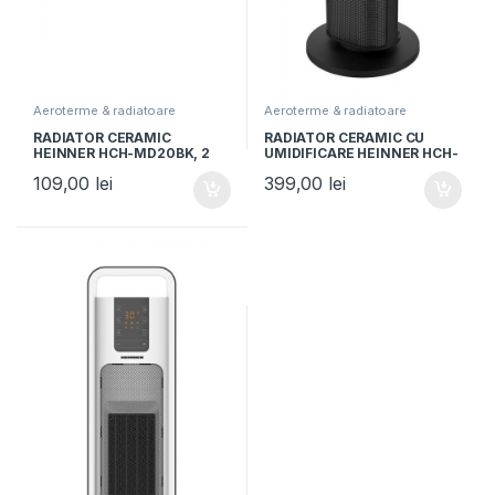
Aeroterme & radiatoare
Aeroterme & radiatoare
RADIATOR CERAMIC
RADIATOR CERAMIC CU
HEINNER HCH-MD20BK, 2
UMIDIFICARE HEINNER HCH-
trepte de putere:
LH2000BK, 2000W, Functie
109,00
lei
399,00
lei
1200/2000W, Afisaj LED,
umidificare, Display LED,
Control Touch,
Control touch,
Temporizator 24h, Negru
Telecomanda, Negru