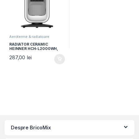
Aeroterme & radiatoare
RADIATOR CERAMIC
HEINNER HCH-L2000WH,
2000W, Display LED, Control
287,00
lei
touch, Telecomanda,
Functie Anti-Inghet, Functie
ECO, Functie oscilare,
Alb/Negru
Despre BricoMix