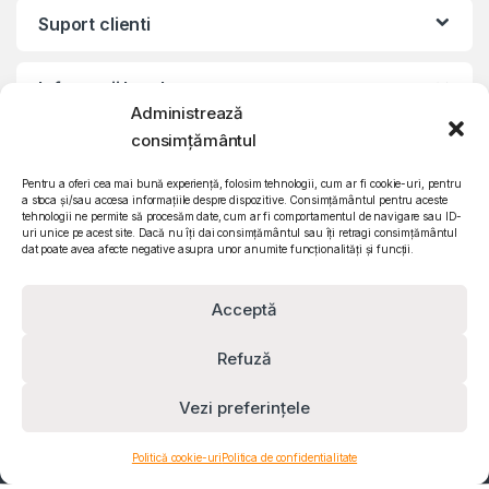
Suport clienti
Informatii legale
Administrează
consimțământul
©2010 – 2024 Quattro SRL
CIF: RO15571358 | Reg. com: J26/839/2003
Pentru a oferi cea mai bună experiență, folosim tehnologii, cum ar fi cookie-uri, pentru
a stoca și/sau accesa informațiile despre dispozitive. Consimțământul pentru aceste
tehnologii ne permite să procesăm date, cum ar fi comportamentul de navigare sau ID-
uri unice pe acest site. Dacă nu îți dai consimțământul sau îți retragi consimțământul
dat poate avea afecte negative asupra unor anumite funcționalități și funcții.
Acceptă
Refuză
Vezi preferințele
Contact
0732 610 473
Politică cookie-uri
Politica de confidentialitate