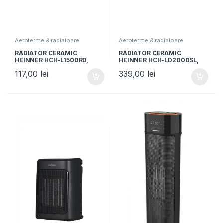
Aeroterme & radiatoare
Aeroterme & radiatoare
RADIATOR CERAMIC
RADIATOR CERAMIC
HEINNER HCH-L1500RD,
HEINNER HCH-LD2000SL,
1500W, 2 trepte de putere,
2000W, Display LED, Control
117,00
lei
339,00
lei
termostat reglabil, Rosu
Touch, Telecomanda,
Functie ECO, Oprire
automata, Functie oscilare,
Gri