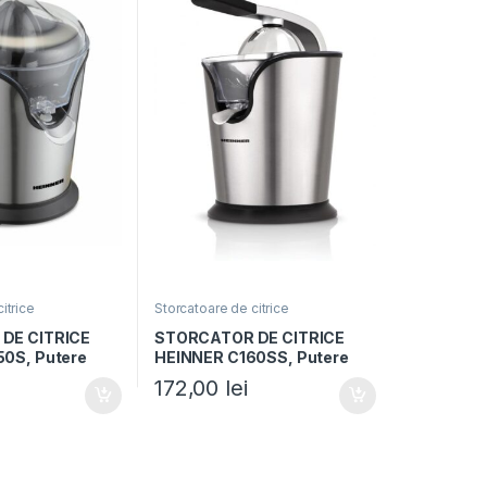
itrice
Storcatoare de citrice
DE CITRICE
STORCATOR DE CITRICE
0S, Putere
HEINNER C160SS, Putere
tate 0.25L, 1
160W, Capacitate 0.24L,
172,00
lei
Sita inclusa, Inox, Argintiu