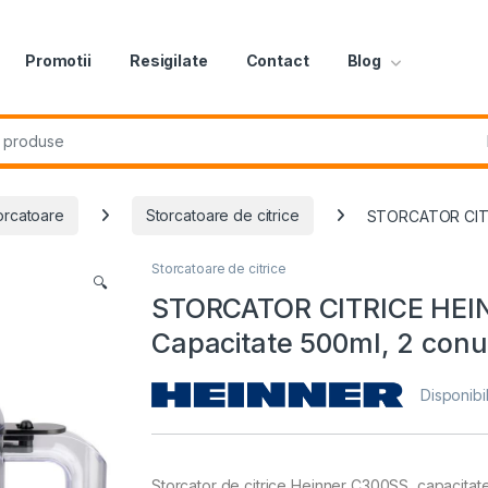
Promotii
Resigilate
Contact
Blog
r:
orcatoare
Storcatoare de citrice
STORCATOR CITRIC
Storcatoare de citrice
🔍
STORCATOR CITRICE HEIN
Capacitate 500ml, 2 conuri
Disponibil
Storcator de citrice Heinner C300SS, capacitate: 0