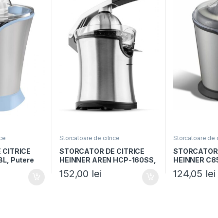
ice
Storcatoare de citrice
Storcatoare de c
 CITRICE
STORCATOR DE CITRICE
STORCATOR 
L, Putere
HEINNER AREN HCP-160SS,
HEINNER C85
iltru inox,
Putere 160W, 2 conuri, Filtru
100W, Capaci
152,00
lei
124,05
lei
ire,
inox, Maner cu aluminiu
Viteza, Inox
ru
turnat, Inox