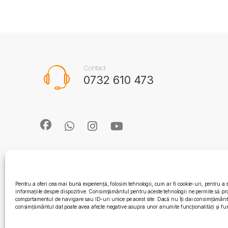
Contact
0732 610 473
Pentru a oferi cea mai bună experiență, folosim tehnologii, cum ar fi cookie-uri, pentru a 
informațiile despre dispozitive. Consimțământul pentru aceste tehnologii ne permite să pr
comportamentul de navigare sau ID-uri unice pe acest site. Dacă nu îți dai consimțământul
consimțământul dat poate avea afecte negative asupra unor anumite funcționalități și fun