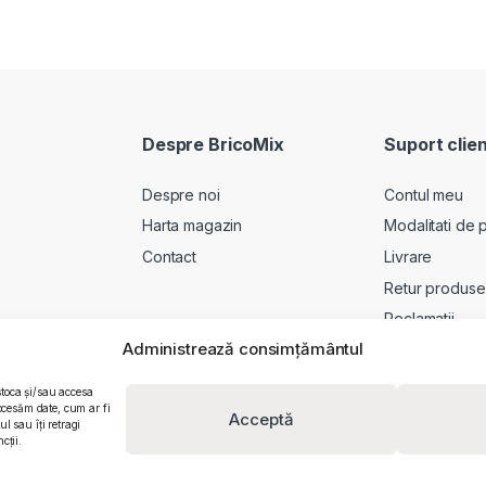
Despre BricoMix
Suport clien
Despre noi
Contul meu
Harta magazin
Modalitati de p
Contact
Livrare
Retur produse
Reclamatii
Administrează consimțământul
stoca și/sau accesa
ocesăm date, cum ar fi
Acceptă
 sau îți retragi
cții.