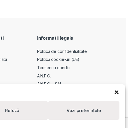
ti
Informatii legale
Politica de confidentialitate
lata
Politică cookie-uri (UE)
Termeni si conditii
A.N.P.C.
A.N.P.C. – SAL
ODR
Refuză
Vezi preferințele