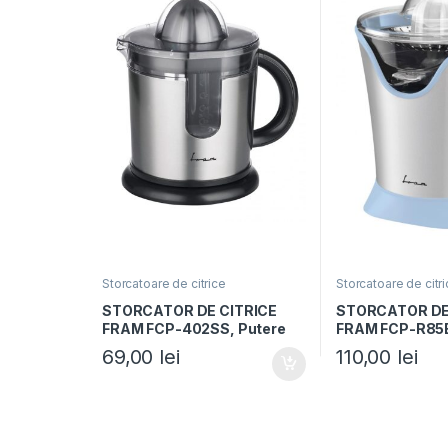
Storcatoare de citrice
Storcatoare de citr
STORCATOR DE CITRICE
STORCATOR DE
FRAM FCP-402SS, Putere
FRAM FCP-R85B
40W, 2 conuri, Capacitate
85W, 2 conuri, F
69,00
lei
110,00
lei
1.2L, Capac protectie, Inox
Capac antistrop
Argintiu/Albast