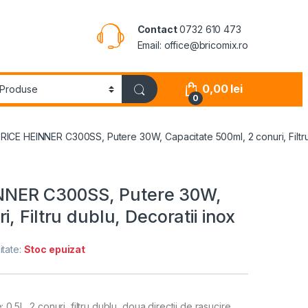
Contact
0732 610 473
Email: office@bricomix.ro
0,00
lei
0
E HEINNER C300SS, Putere 30W, Capacitate 500ml, 2 conuri, Filtru 
NER C300SS, Putere 30W,
, Filtru dublu, Decoratii inox
itate:
Stoc epuizat
.5L, 2 conuri, filtru dublu, doua directii de rasucire,