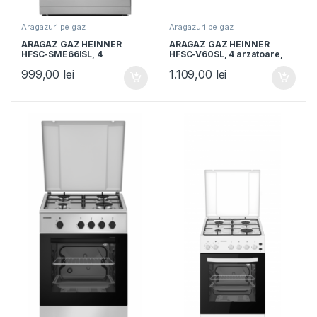
Aragazuri pe gaz
Aragazuri pe gaz
ARAGAZ GAZ HEINNER
ARAGAZ GAZ HEINNER
HFSC-SME66ISL, 4
HFSC-V60SL, 4 arzatoare,
arzatoare, Latime 60cm,
Latime 60cm, Aprindere
999,00
lei
1.109,00
lei
Capac metalic, Aprindere
electrica, Dispozitiv de
electrica, Argintiu
siguranta plita si cuptor,
Argintiu