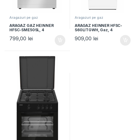
Aragazuri pe gaz
Aragazuri pe gaz
ARAGAZ GAZ HEINNER
ARAGAZ HEINNER HFSC-
HFSC-SME50SL, 4
S60LITGWH, Gaz, 4
arzatoare, Latime 50cm,
arzatoare, Latime 50cm,
799,00
lei
909,00
lei
Dispozitiv siguranta plita si
Aprindere electrica
cuptor, Argintiu
plita/cuptor, Timer, Grill,
Lumina cuptor, Alb