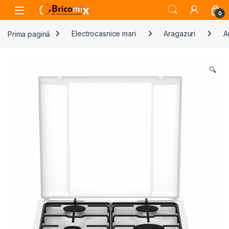
Skip to navigation
Skip to content
Open
0
Prima pagină
Electrocasnice mari
Aragazuri
A
🔍