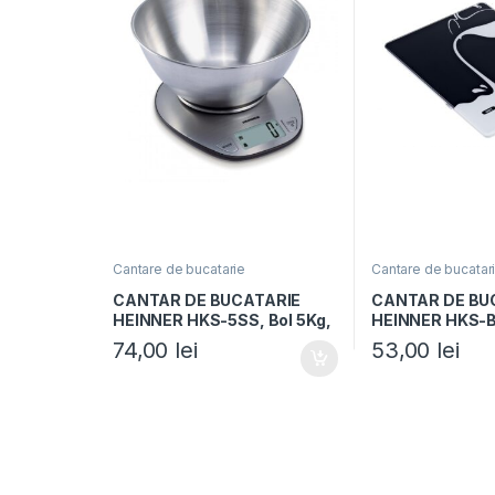
Cantare de bucatarie
Cantare de bucatar
CANTAR DE BUCATARIE
CANTAR DE BU
HEINNER HKS-5SS, Bol 5Kg,
HEINNER HKS-B
Functie tara, Functie
Display LCD, Co
74,00
lei
53,00
lei
cantarire lichide, 1g, Display
Gradare: 1g, Fu
LCD, Inox
cantarire lichid