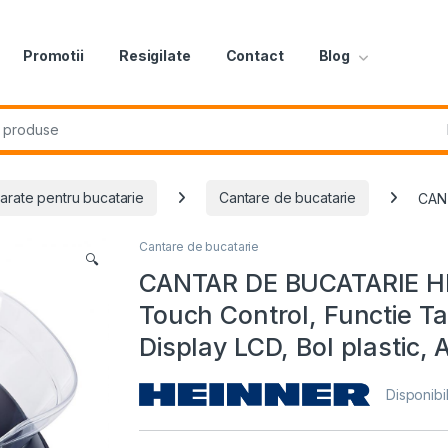
Promotii
Resigilate
Contact
Blog
r:
arate pentru bucatarie
Cantare de bucatarie
CANT
Cantare de bucatarie
🔍
CANTAR DE BUCATARIE H
Touch Control, Functie Tar
Display LCD, Bol plastic, 
Disponibil