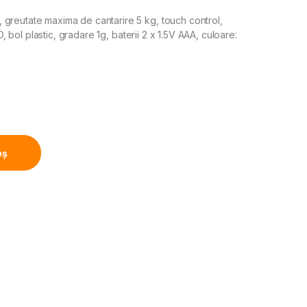
greutate maxima de cantarire 5 kg, touch control,
D, bol plastic, gradare 1g, baterii 2 x 1.5V AAA, culoare:
, Touch Control, Functie Tara, Functie cantarire lichide, Dis
oș