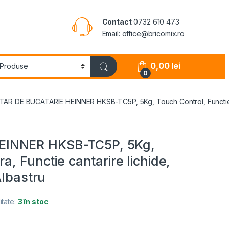
Contact
0732 610 473
Email: office@bricomix.ro
0,00
lei
0
AR DE BUCATARIE HEINNER HKSB-TC5P, 5Kg, Touch Control, Functie Tara
EINNER HKSB-TC5P, 5Kg,
a, Functie cantarire lichide,
Albastru
itate:
3 în stoc