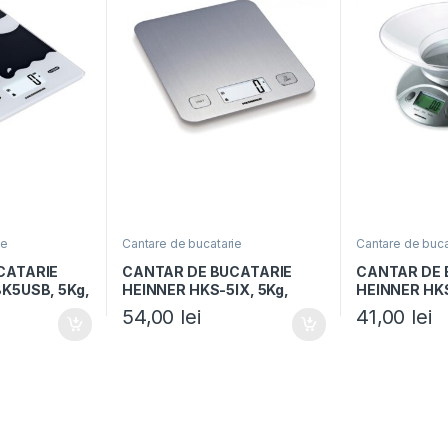
ie
Cantare de bucatarie
Cantare de buca
CATARIE
CANTAR DE BUCATARIE
CANTAR DE 
K5USB, 5Kg,
HEINNER HKS-5IX, 5Kg,
HEINNER HKS
ntrol Touch,
Tara, Functie cantarire
Tara, Functie
54,00
lei
41,00
lei
nctie
lichide, Display LCD, Inox
lichide, 1g, 
e, Negru
Argintiu