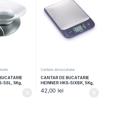
tarie
Cantare de bucatarie
BUCATARIE
CANTAR DE BUCATARIE
-5SL, 5Kg,
HEINNER HKS-5IXBK, 5Kg,
 cantarire
1g, Tara, Functie cantarire
42,00
lei
Display LCD,
lichide, Display LCD, Inox