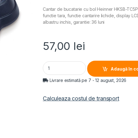
Cantar de bucatarie cu bol Heinner HKSB-TC5P, 
functie tara, functie cantarire lichide, display LC
albastru inchis, garantie: 36 luni
57,00
lei
CANTAR DE BUCATARIE HEINNER HKSB-TC5P, 5Kg
Adaugă în c
Livrare estimată pe 7 - 12 august, 2026
Calculeaza costul de transport