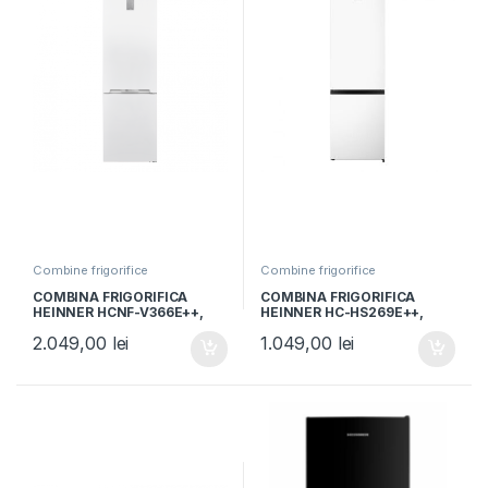
Combine frigorifice
Combine frigorifice
COMBINA FRIGORIFICA
COMBINA FRIGORIFICA
HEINNER HCNF-V366E++,
HEINNER HC-HS269E++,
Clasa E, 366L, Display LED,
Clasa E, 269L, Control
2.049,00
lei
1.049,00
lei
No Frost, H 201cm, Alb
mecanic, Iluminare LED, H
180cm, Alb