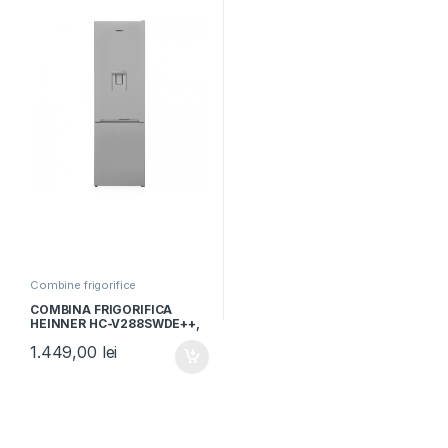
Combine frigorifice
COMBINA FRIGORIFICA
HEINNER HC-V288SWDE++,
Clasa E, 288L, Less Frost,
1.449,00
lei
Dozator apa, Control
mecanic, H 180cm, Argintiu