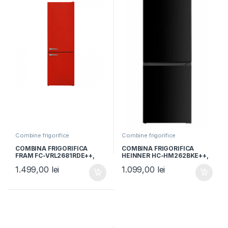
Combine frigorifice
Combine frigorifice
COMBINA FRIGORIFICA
COMBINA FRIGORIFICA
FRAM FC-VRL2681RDE++,
HEINNER HC-HM262BKE++,
Clasa E, 268L, Less Frost,
Clasa E, 262L, Control
1.499,00
lei
1.099,00
lei
Iluminare LED, Control
electronic, H 180cm, Negru
mecanic, H 170cm, Rosu