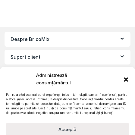
Despre BricoMix
Suport clienti
Informatii legale
Administrează
consimțământul
©2010 – 2024 Quattro SRL
Pentru a oferi cea mai bună experiență, folosim tehnologii, cum ar fi cookie-uri, pentru
CIF: RO15571358 | Reg. com: J26/839/2003
a stoca și/sau accesa informațiile despre dispozitive. Consimțământul pentru aceste
tehnologii ne permite să procesăm date, cum ar fi comportamentul de navigare sau ID-
uri unice pe acest site. Dacă nu îți dai consimțământul sau îți retragi consimțământul
dat poate avea afecte negative asupra unor anumite funcționalități și funcții.
Acceptă