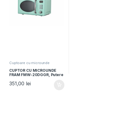
Cuptoare cu microunde
CUPTOR CU MICROUNDE
FRAM FMW-20DGGR, Putere
700W, Capacitate 20L,
351,00
lei
Digital, Grill 800W, 5 Nivele
de putere, Functie
decongelare, Verde