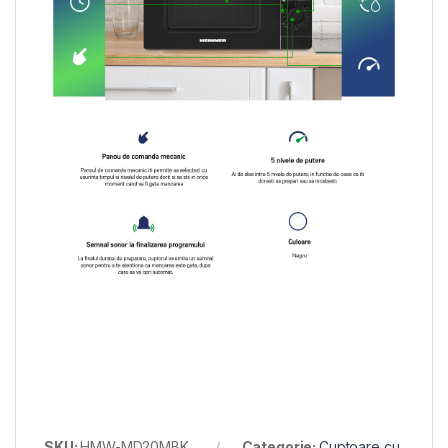
SKU:
HMW-MD20MBK
Categorie:
Cuptoare cu