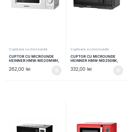
Cuptoare cu microunde
Cuptoare cu microunde
CUPTOR CU MICROUNDE
CUPTOR CU MICROUNDE
HEINNER HMW-MD20MWH,
HEINNER HMW-MD25DBK,
20L, Control mecanic,
Capacitate 25L, Putere
262,00
lei
332,00
lei
700W, Alb
900W, Control digital, Timer,
Negru