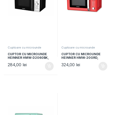
Cuptoare cu microunde
Cuptoare cu microunde
CUPTOR CU MICROUNDE
CUPTOR CU MICROUNDE
HEINNER HMW-D2060BK,
HEINNER HMW-20GRD,
Capacitate 20L, Putere
Putere 700W, Capacitate
284,00
lei
324,00
lei
700W, Control digital,
20L, Grill, Electronic, Rosu
Display LED, Negru/Inox