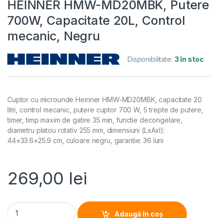
HEINNER HMW-MD20MBK, Putere
700W, Capacitate 20L, Control
mecanic, Negru
Disponibilitate:
3 în stoc
Cuptor cu microunde Heinner HMW-MD20MBK, capacitate 20
litri, control mecanic, putere cuptor 700 W, 5 trepte de putere,
timer, timp maxim de gatire 35 min, functie decongelare,
diametru platou rotativ 255 mm, dimensiuni (LxAxI):
44×33.6×25.9 cm, culoare negru, garantie: 36 luni
269,00
lei
CUPTOR CU MICROUNDE HEINNER HMW-MD20MBK, Putere 700W,
Adaugă în coș