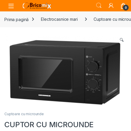
Skip to navigation
Skip to content
Open
0
Prima pagină
Electrocasnice mari
Cuptoare cu micro
🔍
Cuptoare cu microunde
CUPTOR CU MICROUNDE