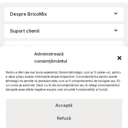
Despre BricoMix
Suport clienti
Informatii legale
Administrează
consimțământul
©2010 – 2024 Quattro SRL
CIF: RO15571358 | Reg. com: J26/839/2003
Pentru a oferi cea mai bună experiență, folosim tehnologii, cum ar fi cookie-uri, pentru
a stoca și/sau accesa informațiile despre dispozitive. Consimțământul pentru aceste
tehnologii ne permite să procesăm date, cum ar fi comportamentul de navigare sau ID-
uri unice pe acest site. Dacă nu îți dai consimțământul sau îți retragi consimțământul
dat poate avea afecte negative asupra unor anumite funcționalități și funcții.
Acceptă
Refuză