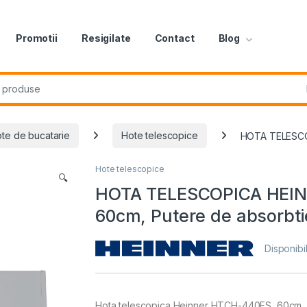
Promotii
Resigilate
Contact
Blog
r:
te de bucatarie
Hote telescopice
HOTA TELESCOP
Hote telescopice
🔍
HOTA TELESCOPICA HEIN
60cm, Putere de absorbti
Disponibil
Hota telescopica Heinner HTCH-440FS, 60cm, P