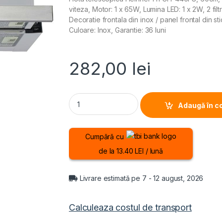
viteza, Motor: 1 x 65W, Lumina LED: 1 x 2W, 2 fi
Decoratie frontala din inox / panel frontal din s
Culoare: Inox, Garantie: 36 luni
282,00
lei
HOTA TELESCOPICA HEINNER HTCH-440FS, La
Adaugă în c
Cumpără cu
de la 13.40 LEI / lună
Livrare estimată pe 7 - 12 august, 2026
Calculeaza costul de transport