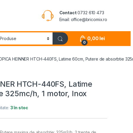
Contact
0732 610 473
Email: office@bricomix.ro
0,00
lei
0
ICA HEINNER HTCH-440FS, Latime 60cm, Putere de absorbtie 325mc
NER HTCH-440FS, Latime
e 325mc/h, 1 motor, Inox
itate:
3 în stoc
utere maxima de absorbtie: 325m3/h, 2 trepte de