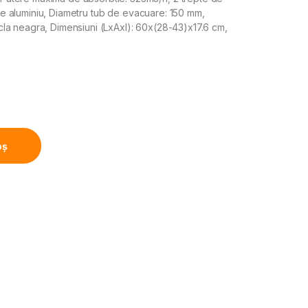
ltre aluminiu, Diametru tub de evacuare: 150 mm,
ticla neagra, Dimensiuni (LxAxI): 60x(28-43)x17.6 cm,
time 60cm, Putere de absorbtie 325mc/h, 1 motor, Inox quan
oș