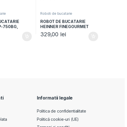
arie
Roboti de bucatarie
UCATARIE
ROBOT DE BUCATARIE
P-750BG,
HEINNER FINEGOURMET
 Bol 1.2L,
HFP-K1000WP, Putere
329,00
lei
 4 discuri,
1000W, 6 viteze+pulse, Bol
procesare: 2.3L, Lame inox,
Storcator citrice, Alb
ti
Informatii legale
Politica de confidentialitate
lata
Politică cookie-uri (UE)