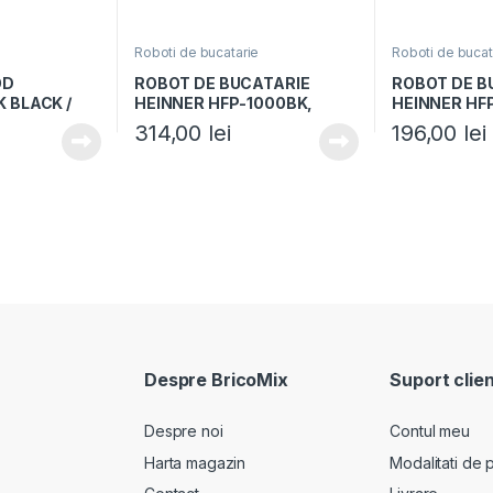
e
Roboti de bucatarie
Roboti de bucat
OD
ROBOT DE BUCATARIE
ROBOT DE B
 BLACK /
HEINNER HFP-1000BK,
HEINNER HF
Putere 1000W, Blender si
Putere 750W,
314,00
lei
196,00
lei
rasnita incluse, Capacitate
Blender 1.8L,
bol 3.5L, Capacitate blender
Alb/Visiniu
1.8L, 2 viteze + Pulse, Negru
Despre BricoMix
Suport clien
Despre noi
Contul meu
Harta magazin
Modalitati de p