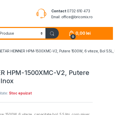
Contact
0732 610 473
Email: office@bricomix.ro
0,00
lei
0
ETAR HEINNER HPM-1500XMC-V2, Putere 1500W, 6 viteze, Bol 5.5L, 
R HPM-1500XMC-V2, Putere
 Inox
itate:
Stoc epuizat
1500W, 6 viteze, capacitate bol: 5.5 litri, corp mixer