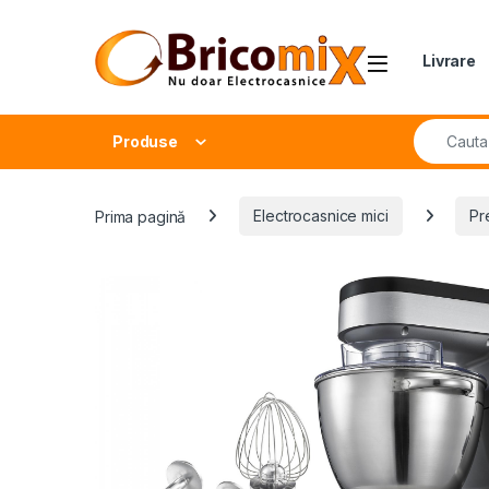
Skip to navigation
Skip to content
Open
Livrare
Search fo
Produse
Prima pagină
Electrocasnice mici
Pr