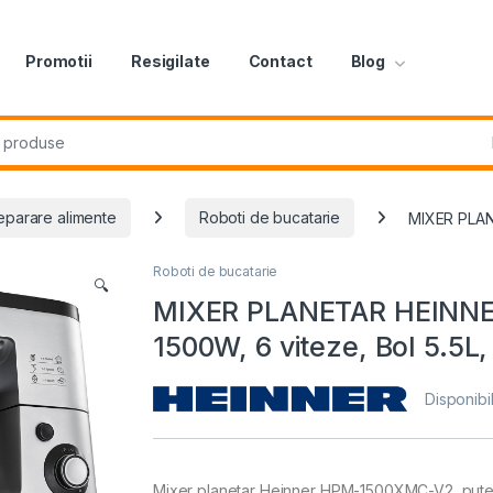
Promotii
Resigilate
Contact
Blog
r:
eparare alimente
Roboti de bucatarie
MIXER PLAN
Roboti de bucatarie
🔍
MIXER PLANETAR HEINNE
1500W, 6 viteze, Bol 5.5L,
Disponibil
Mixer planetar Heinner HPM-1500XMC-V2, putere: 