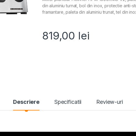
din aluminiu turnat, bol din inox, protectie anti-s
framantare, paleta din aluminiu trunat, tel din in
819,00
lei
Descriere
Specificatii
Review-uri