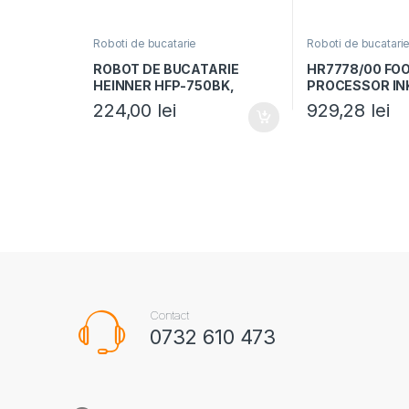
Roboti de bucatarie
Roboti de bucatari
ROBOT DE BUCATARIE
HR7778/00 FO
HEINNER HFP-750BK,
PROCESSOR INK
Putere 750W, Bol 1.2L,
MET
224,00
lei
929,28
lei
Blender 1.8L, 4 discuri,
Negru
Contact
0732 610 473