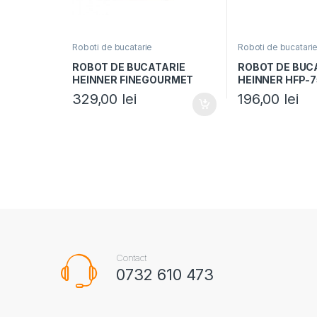
Roboti de bucatarie
Roboti de bucatari
ROBOT DE BUCATARIE
ROBOT DE BUC
HEINNER FINEGOURMET
HEINNER HFP-
HFP-K1000WP, Putere
Putere 750W, Bo
329,00
lei
196,00
lei
1000W, 6 viteze+pulse, Bol
Blender 1.8L, 4 
procesare: 2.3L, Lame inox,
Alb/Visiniu
Storcator citrice, Alb
Contact
0732 610 473