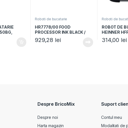
e
Roboti de bucatarie
Roboti de bucat
ATARIE
HR7778/00 FOOD
ROBOT DE B
750BG,
PROCESSOR INK BLACK /
HEINNER HF
l 1.2L,
MET
Putere 1000W
929,28
lei
314,00
lei
discuri,
rasnita incl
bol 3.5L, Cap
1.8L, 2 vitez
Despre BricoMix
Suport clien
Despre noi
Contul meu
Harta magazin
Modalitati de p