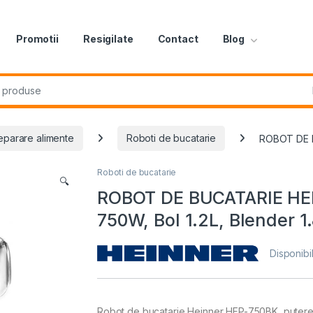
Promotii
Resigilate
Contact
Blog
r:
eparare alimente
Roboti de bucatarie
ROBOT DE BU
Roboti de bucatarie
🔍
ROBOT DE BUCATARIE HE
750W, Bol 1.2L, Blender 1.
Disponibil
Robot de bucatarie Heinner HFP-750BK, putere: