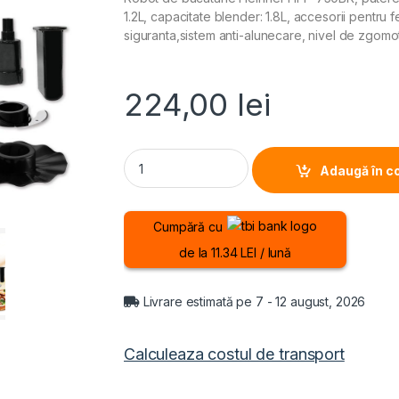
1.2L, capacitate blender: 1.8L, accesorii pentru f
siguranta,sistem anti-alunecare, nivel de zgomot
224,00
lei
ROBOT DE BUCATARIE HEINNER HFP-750BK, Put
Adaugă în c
Cumpără cu
de la 11.34 LEI / lună
Livrare estimată pe 7 - 12 august, 2026
Calculeaza costul de transport