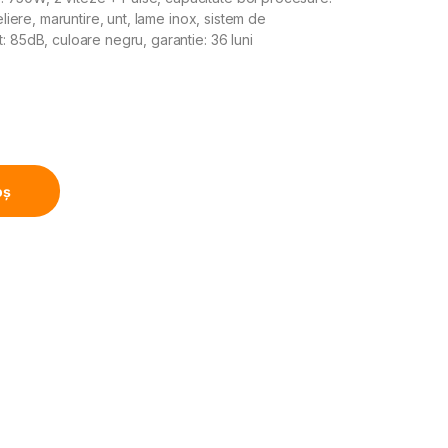
eliere, maruntire, unt, lame inox, sistem de
: 85dB, culoare negru, garantie: 36 luni
ere 750W, Bol 1.2L, Blender 1.8L, 4 discuri, Negru quantity
oș