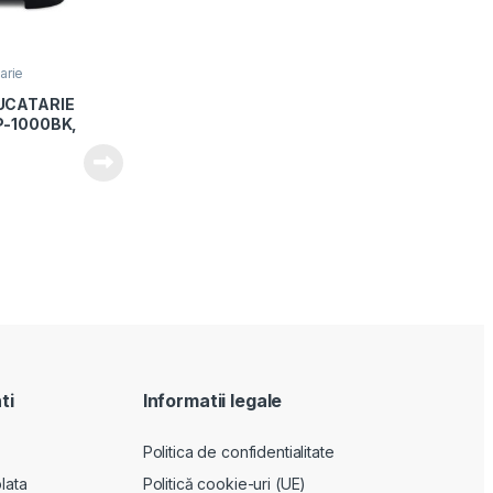
arie
UCATARIE
P-1000BK,
, Blender si
use, Capacitate
acitate blender
e + Pulse, Negru
ti
Informatii legale
Politica de confidentialitate
lata
Politică cookie-uri (UE)