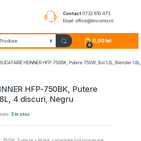
Contact
0732 610 473
Email: office@bricomix.ro
0,00
lei
0
CATARIE HEINNER HFP-750BK, Putere 750W, Bol 1.2L, Blender 1.8L, 
INNER HFP-750BK, Putere
8L, 4 discuri, Negru
itate:
3 în stoc
 750W, 2 viteze + Pulse, capacitate bol procesare: