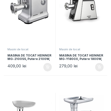
Masini de tocat
Masini de tocat
MASINA DE TOCAT HEINNER
MASINA DE TOCAT HEINNER
MG-2100SS, Putere 2100W,
MG-Y1800X, Putere 1800W,
Accesoriu rosii, Accesoriu
Functie reverse, 3 site de
409,00
lei
279,00
lei
carnati, Cutit si site inox,
taiere, Accesoriu de rosii si
Silver
carnati, Argintiu