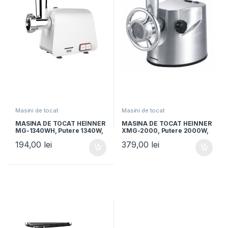
Masini de tocat
Masini de tocat
MASINA DE TOCAT HEINNER
MASINA DE TOCAT HEINNER
MG-1340WH, Putere 1340W,
XMG-2000, Putere 2000W,
1,2kg/min, Accesoriu de
Capacitate de tocare:
194,00
lei
379,00
lei
rosii si carnati, Cutit din
2kg/min, Cutit din inox,
inox, Functie reverse, 2 site
Functie reverse, Accesoriu
de tăiere, Alb
pentru kibbe si carnati,
Aluminiu