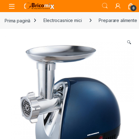
Skip to navigation
Skip to content
Open
0
Prima pagină
Electrocasnice mici
Preparare alimente
🔍