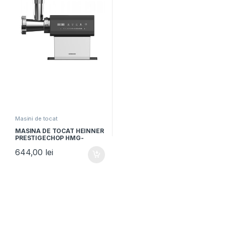
Masini de tocat
MASINA DE TOCAT HEINNER
PRESTIGECHOP HMG-
DTSS2500, Putere 2500W,
644,00
lei
Motor DC, Control Touch,
Accesoriu Rosii, Kibbe,
Carnati, Inox