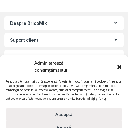
Despre BricoMix
Suport clienti
Informatii legale
Administrează
consimțământul
©2010 – 2024 Quattro SRL
CIF: RO15571358 | Reg. com: J26/839/2003
Pentru a oferi cea mai bună experiență, folosim tehnologii, cum ar fi cookie-uri, pentru
a stoca și/sau accesa informațiile despre dispozitive. Consimțământul pentru aceste
tehnologii ne permite să procesăm date, cum ar fi comportamentul de navigare sau ID-
uri unice pe acest site. Dacă nu îți dai consimțământul sau îți retragi consimțământul
dat poate avea afecte negative asupra unor anumite funcționalități și funcții.
Acceptă
Refuză