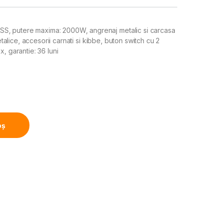
S, putere maxima: 2000W, angrenaj metalic si carcasa
etalice, accesorii carnati si kibbe, buton switch cu 2
, garantie: 36 luni
00SS, Putere 2000W, 3kg/min, Angrenaj metalic, Carcasa din a
oș