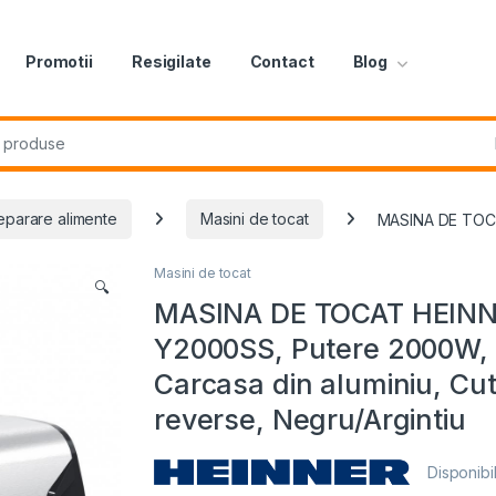
Promotii
Resigilate
Contact
Blog
r:
eparare alimente
Masini de tocat
MASINA DE TOCAT
Masini de tocat
🔍
MASINA DE TOCAT HEIN
Y2000SS, Putere 2000W, 
Carcasa din aluminiu, Cuti
reverse, Negru/Argintiu
Disponibil