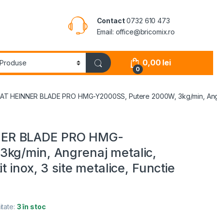
Contact
0732 610 473
Email: office@bricomix.ro
0,00
lei
0
 HEINNER BLADE PRO HMG-Y2000SS, Putere 2000W, 3kg/min, Angrenaj me
NER BLADE PRO HMG-
3kg/min, Angrenaj metalic,
t inox, 3 site metalice, Functie
itate:
3 în stoc