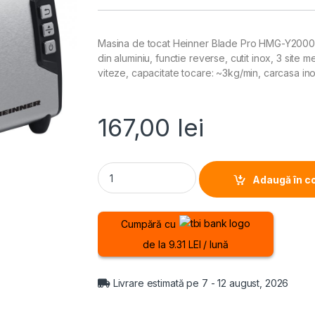
Masina de tocat Heinner Blade Pro HMG-Y2000S
din aluminiu, functie reverse, cutit inox, 3 site m
viteze, capacitate tocare: ~3kg/min, carcasa inox
167,00
lei
MASINA DE TOCAT HEINNER BLADE PRO HMG-Y20
Adaugă în c
Cumpără cu
de la 9.31 LEI / lună
Livrare estimată pe 7 - 12 august, 2026