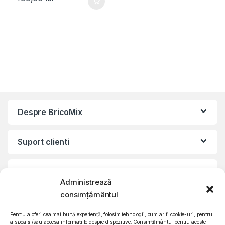
programe, Alb/Argintiu
Despre BricoMix
Suport clienti
Informatii legale
Administrează
consimțământul
©2010 – 2024 Quattro SRL
CIF: RO15571358 | Reg. com: J26/839/2003
Pentru a oferi cea mai bună experiență, folosim tehnologii, cum ar fi cookie-uri, pentru
a stoca și/sau accesa informațiile despre dispozitive. Consimțământul pentru aceste