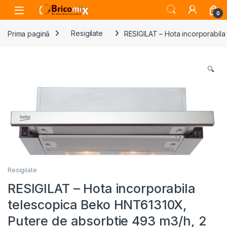
Skip to navigation
Skip to content
Open
0
Prima pagină
Resigilate
RESIGILAT – Hota incorporabila
🔍
Resigilate
RESIGILAT – Hota incorporabila
telescopica Beko HNT61310X,
Putere de absorbtie 493 m3/h, 2