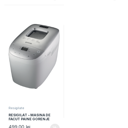
Resigilate
RESIGILAT – MASINA DE
FACUT PAINE GORENJE
BM1600WG, 850W,
499,00
lei
Capacitate 1125-1600g, 16