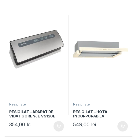
Resigilate
Resigilate
RESIGILAT – APARAT DE
RESIGILAT – HOTA
VIDAT GORENJE VS120E,
INCORPORABILA
120W, Vidare umeda si
TELESCOPICA GORENJE
354,00
lei
549,00
lei
uscata, Functie sigilare,
BHP62CLI, Clasa C, 60cm, 1
Argintiu/Negru
motor, 435m3/h, control
mecanic, bej