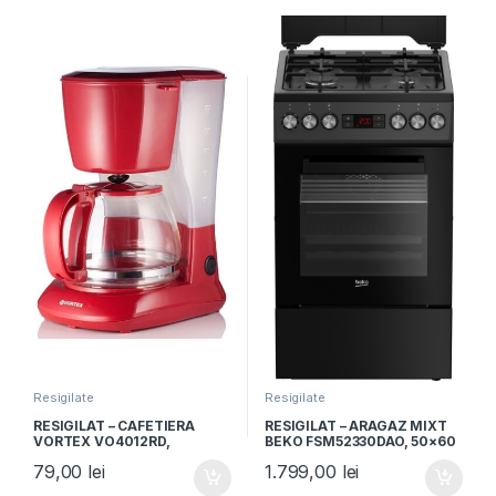
Resigilate
Resigilate
RESIGILAT – CAFETIERA
RESIGILAT – ARAGAZ MIXT
VORTEX VO4012RD,
BEKO FSM52330DAO, 50×60
Capacitate 1.25L, 750W, 10
cm, 4 arzatoare gaz,
79,00
lei
1.799,00
lei
cesti, Rosu
Aprindere electrica, Cuptor
electric, Grill, Negru