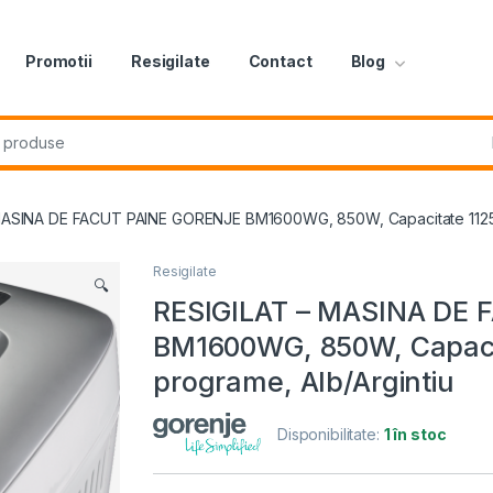
Promotii
Resigilate
Contact
Blog
r:
MASINA DE FACUT PAINE GORENJE BM1600WG, 850W, Capacitate 1125-1
Resigilate
🔍
RESIGILAT – MASINA DE 
BM1600WG, 850W, Capacit
programe, Alb/Argintiu
Disponibilitate:
1 în stoc