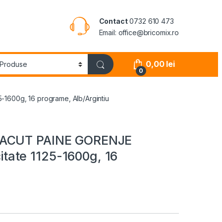
Contact
0732 610 473
Email: office@bricomix.ro
0,00
lei
0
600g, 16 programe, Alb/Argintiu
FACUT PAINE GORENJE
ate 1125-1600g, 16