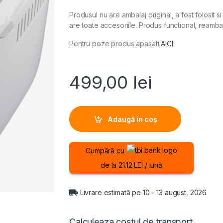
Produsul nu are ambalaj original, a fost folosit si
are toate accesoriile. Produs functional, reambal
Pentru poze produs apasati
AICI
499,00
lei
Adaugă în coș
Cumpără cu
de la 21.12 LEI / lună
Livrare estimată pe 10 - 13 august, 2026
Calculeaza costul de transport