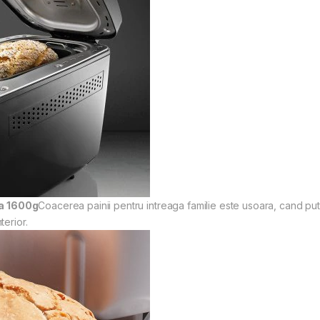
la 1600g
Coacerea painii pentru intreaga familie este usoara, cand put
terior.