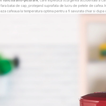
te
functia anti-picurare
, care impiedica scurgerea accidentala a caf
 si fara batai de cap, protejand suprafata de lucru de petele de cafea. I
eaza cafeaua la temperatura optima pentru a fi savurata chiar si dupa 