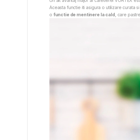
Un alt avantaj major al cafetierei VORTEX es
Aceasta functie iti asigura o utilizare curata
o
functie de mentinere la cald
, care pastr