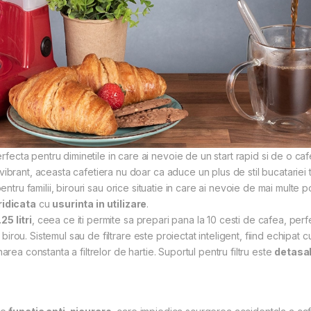
cta pentru diminetile in care ai nevoie de un start rapid si de o caf
brant, aceasta cafetiera nu doar ca aduce un plus de stil bucatariei ta
pentru familii, birouri sau orice situatie in care ai nevoie de mai multe p
idicata
cu
usurinta in utilizare
.
5 litri
, ceea ce iti permite sa prepari pana la 10 cesti de cafea, per
e birou. Sistemul sau de filtrare este proiectat inteligent, fiind echipat 
area constanta a filtrelor de hartie. Suportul pentru filtru este
detasab