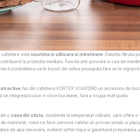
i cafetiere este
usurinta in utilizare si intretinere
. Datorita filtrului
 contribuind la protectia mediului. Functia anti-picurare si cea de menti
du-ti posibilitatea sa te bucuri de cafea proaspata fara sa te ingrijor
 atractive
fac din cafetiera VORTEX VO4012RD un accesoriu de bucatari
l se integreaza usor in orice bucatarie, fara a ocupa mult spatiu.
lude o
cana din sticla
, rezistenta la temperaturi ridicate, care ofera o 
r de manevrat, ceea ce face servirea cafelei un proces simplu si placu
itatea de apa necesara, evitand astfel risipa si garantand prepararea