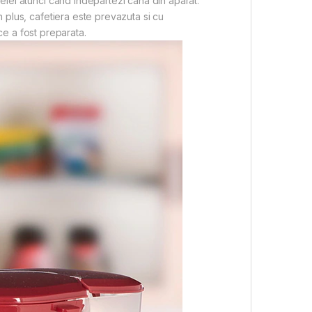
elei atunci cand indepartezi cana din aparat.
n plus, cafetiera este prevazuta si cu
ce a fost preparata.