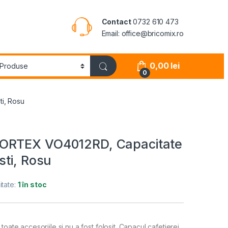
Contact
0732 610 473
Email: office@bricomix.ro
0,00
lei
0
i, Rosu
VORTEX VO4012RD, Capacitate
sti, Rosu
itate:
1 în stoc
oate accesoriile si nu a fost folosit. Capacul cafetierei