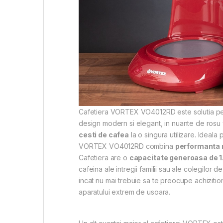
Cafetiera VORTEX VO4012RD este solutia perfe
design modern si elegant, in nuante de rosu vi
cesti de cafea
la o singura utilizare. Ideala 
VORTEX VO4012RD combina
performanta r
Cafetiera are o
capacitate generoasa de 1.2
cafeina ale intregii familii sau ale colegilor d
incat nu mai trebuie sa te preocupe achizition
aparatului extrem de usoara.