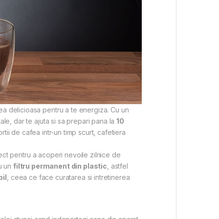
ea delicioasa pentru a te energiza. Cu un
le, dar te ajuta si sa prepari pana la
10
ortii de cafea intr-un timp scurt, cafetiera
fect pentru a acoperi nevoile zilnice de
cu un
filtru permanent din plastic
, astfel
il
, ceea ce face curatarea si intretinerea