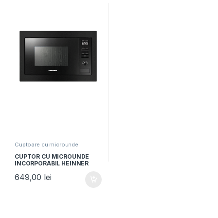
Cuptoare cu microunde
CUPTOR CU MICROUNDE
INCORPORABIL HEINNER
HMW-MDBI25GDBK, Putere
649,00
lei
900W, Capacitate 25L, Grill,
5 trepte de putere, Negru