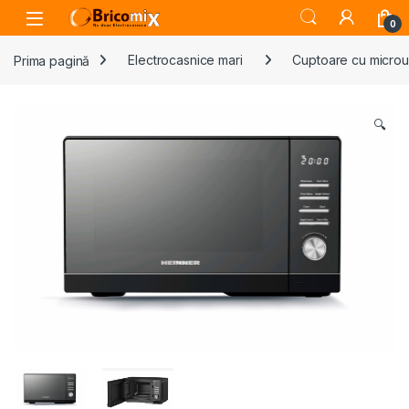
Skip to navigation
Skip to content
Open
0
Prima pagină
Electrocasnice mari
Cuptoare cu micro
🔍