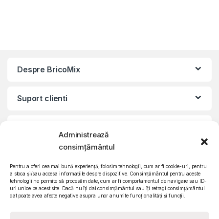
Despre BricoMix
Suport clienti
Informatii legale
Administrează
consimțământul
©2010 – 2024 Quattro SRL
CIF: RO15571358 | Reg. com: J26/839/2003
Pentru a oferi cea mai bună experiență, folosim tehnologii, cum ar fi cookie-uri, pentru
a stoca și/sau accesa informațiile despre dispozitive. Consimțământul pentru aceste
tehnologii ne permite să procesăm date, cum ar fi comportamentul de navigare sau ID-
uri unice pe acest site. Dacă nu îți dai consimțământul sau îți retragi consimțământul
dat poate avea afecte negative asupra unor anumite funcționalități și funcții.