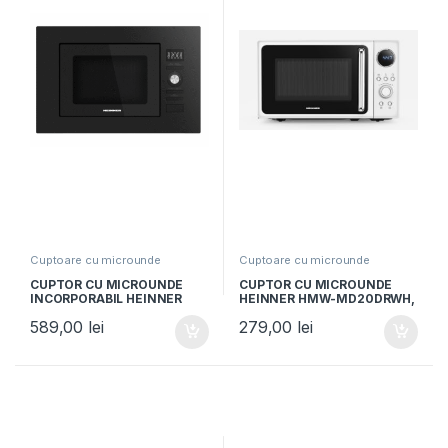
Cuptoare cu microunde
Cuptoare cu microunde
CUPTOR CU MICROUNDE
CUPTOR CU MICROUNDE
INCORPORABIL HEINNER
HEINNER HMW-MD20DRWH,
HMW-MDBI20GDBK, Putere
Putere 800W, Capacitate
589,00
lei
279,00
lei
800W, Capacitate 20L, Grill,
20L, Control digital, 5 trepte
Control digital, Negru
de putere, Afisaj digital, Alb