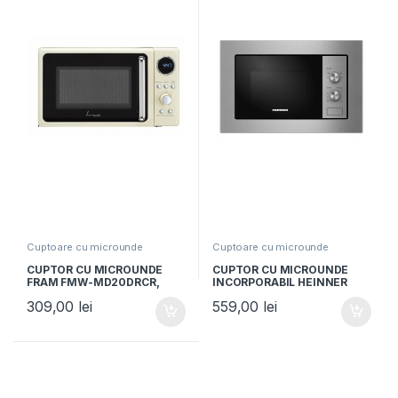
Cuptoare cu microunde
Cuptoare cu microunde
CUPTOR CU MICROUNDE
CUPTOR CU MICROUNDE
FRAM FMW-MD20DRCR,
INCORPORABIL HEINNER
Capacitate 20L, Putere
HMW-MDBI20MIX, Putere
309,00
lei
559,00
lei
800W, Control digital,
800W, Capacitate 20L,
Display digital, Crem
Control mecanic,
Inox/Negru