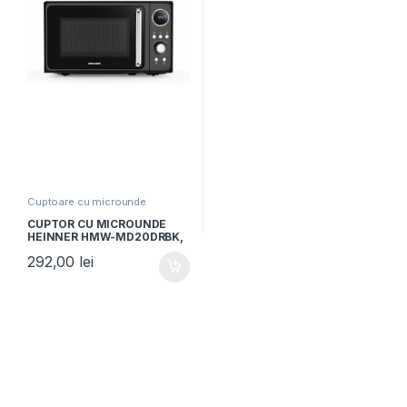
Cuptoare cu microunde
CUPTOR CU MICROUNDE
HEINNER HMW-MD20DRBK,
Putere 800W, Capacitate
292,00
lei
20L, Control digital, 5 trepte
de putere, Afisaj digital,
Negru