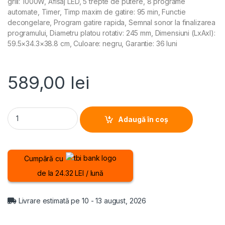
grill: 1000W, Afisaj LED, 5 trepte de putere, 8 programe
automate, Timer, Timp maxim de gatire: 95 min, Functie
decongelare, Program gatire rapida, Semnal sonor la finalizarea
programului, Diametru platou rotativ: 245 mm, Dimensiuni (LxAxI):
59.5×34.3×38.8 cm, Culoare: negru, Garantie: 36 luni
589,00
lei
CUPTOR CU MICROUNDE INCORPORABIL HEINNER HMW-MDBI20GDBK
Adaugă în coș
Cumpără cu
de la 24.32 LEI / lună
Livrare estimată pe 10 - 13 august, 2026