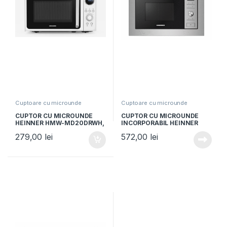
Cuptoare cu microunde
Cuptoare cu microunde
CUPTOR CU MICROUNDE
CUPTOR CU MICROUNDE
HEINNER HMW-MD20DRWH,
INCORPORABIL HEINNER
Putere 800W, Capacitate
HMW-MDBI28GDIX, Putere
279,00
lei
572,00
lei
20L, Control digital, 5 trepte
900W, Capacitate 28L, Grill,
de putere, Afisaj digital, Alb
5 trepte de putere, Inox