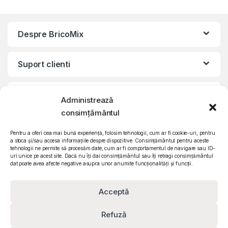
Despre BricoMix
Suport clienti
Informatii legale
Administrează
consimțământul
©2010 – 2024 Quattro SRL
CIF: RO15571358 | Reg. com: J26/839/2003
Pentru a oferi cea mai bună experiență, folosim tehnologii, cum ar fi cookie-uri, pentru
a stoca și/sau accesa informațiile despre dispozitive. Consimțământul pentru aceste
tehnologii ne permite să procesăm date, cum ar fi comportamentul de navigare sau ID-
uri unice pe acest site. Dacă nu îți dai consimțământul sau îți retragi consimțământul
dat poate avea afecte negative asupra unor anumite funcționalități și funcții.
Acceptă
Refuză