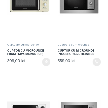
Cuptoare cu microunde
Cuptoare cu microunde
CUPTOR CU MICROUNDE
CUPTOR CU MICROUNDE
FRAM FMW-MD20DRCR,
INCORPORABIL HEINNER
Capacitate 20L, Putere
HMW-MDBI20MIX, Putere
309,00
lei
559,00
lei
800W, Control digital,
800W, Capacitate 20L,
Display digital, Crem
Control mecanic,
Inox/Negru