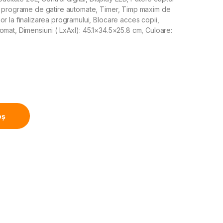
2 programe de gatire automate, Timer, Timp maxim de
r la finalizarea programului, Blocare acces copii,
mat, Dimensiuni ( LxAxI): 45.1×34.5×25.8 cm, Culoare:
Putere 700W, Capacitate 20L, Grill, Electronic, Rosu quant
oș