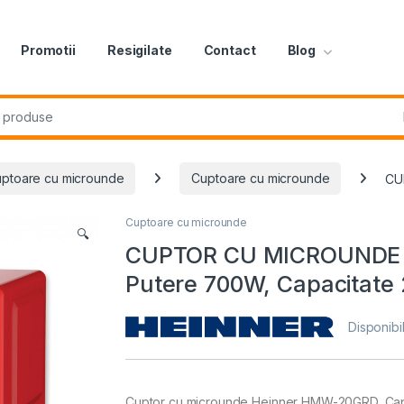
Promotii
Resigilate
Contact
Blog
r:
ptoare cu microunde
Cuptoare cu microunde
CU
Cuptoare cu microunde
🔍
CUPTOR CU MICROUNDE
Putere 700W, Capacitate 2
Disponibil
Cuptor cu microunde Heinner HMW-20GRD, Capaci