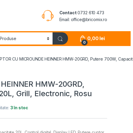
Contact
0732 610 473
Email: office@bricomix.ro
0,00
lei
0
PTOR CU MICROUNDE HEINNER HMW-20GRD, Putere 700W, Capacitate 2
 HEINNER HMW-20GRD,
0L, Grill, Electronic, Rosu
itate:
3 în stoc
tate 20L, Control digital, Display LED, Putere cuptor