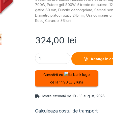
700W, Putere grill 800W, 5 trepte de putere, 1
gatire 60 min, Functie decongelare, Semnal sono
Diametru platou rotativ 245mm, Usa cu maner cro
Rosu, Garantie: 36 luni
324,00
lei
CUPTOR CU MICROUNDE HEINNER HMW-20GRD, 
Adaugă în c
Cumpără cu
de la 14.90 LEI / lună
Livrare estimată pe 10 - 13 august, 2026
Calculeaza costul de transport