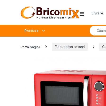
Skip to navigation
Skip to content
Open
Livrare
Search fo
Produse
Prima pagină
Electrocasnice mari
Cu