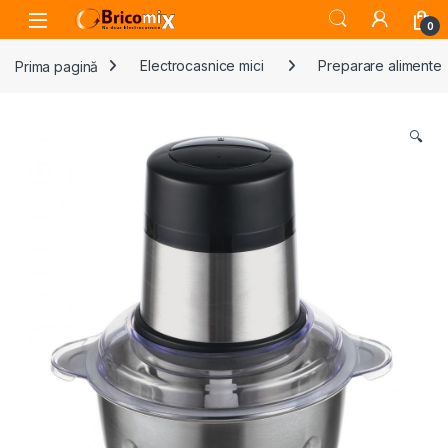
Skip to navigation
Skip to content
Open
0
Prima pagină
Electrocasnice mici
Preparare alimente
🔍