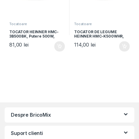
Tocatoare
Tocatoare
TOCATOR HEINNER HMC-
TOCATOR DE LEGUME
3B500BK, Putere 500W,
HEINNER HMC-K500WHR,
Capacitate bol tocare 1.5L, 3
500W, 1L, 2 cutite din inox,
81,00
lei
114,00
lei
cutite inox, 2 viteze, Negru
angrenaj metalic, bol sticla,
sistem de siguranta,
alb/rosu
Despre BricoMix
Suport clienti