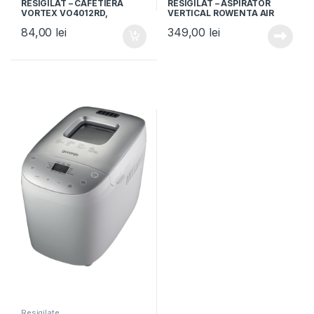
RESIGILAT – CAFETIERA
RESIGILAT – ASPIRATOR
VORTEX VO4012RD,
VERTICAL ROWENTA AIR
Capacitate 1.25L, Putere
FORCE LIGHT RH6543, 14.4V,
84,00
lei
349,00
lei
750W, 10 cesti, Rosu
Recipient 0.65L
Resigilate