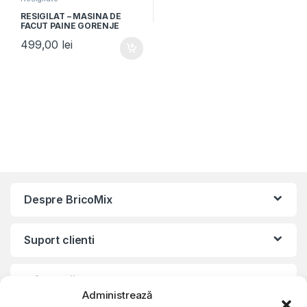
RESIGILAT – MASINA DE
FACUT PAINE GORENJE
BM1600WG, 850W,
499,00
lei
Capacitate 1125-1600g, 16
programe, Alb/Argintiu
Despre BricoMix
Suport clienti
Informatii legale
Administrează