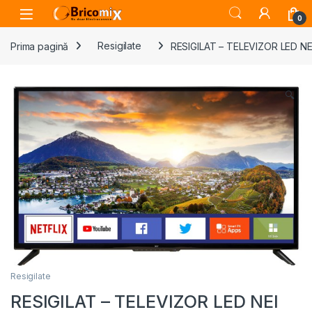
Skip to navigation
Skip to content
Open
0
Prima pagină
Resigilate
RESIGILAT – TELEVIZOR LED NEI
🔍
Resigilate
RESIGILAT – TELEVIZOR LED NEI