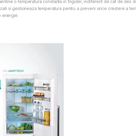
mentine o temperatura constanta in frigider, indiferent de cat de des d
lizati si gestioneaza temperatura pentru a preveni orice crestere a te
e energie.