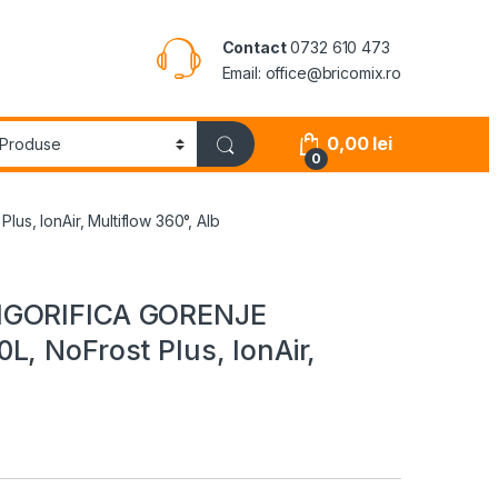
Contact
0732 610 473
Email: office@bricomix.ro
0,00
lei
0
, IonAir, Multiflow 360°, Alb
RIGORIFICA GORENJE
L, NoFrost Plus, IonAir,