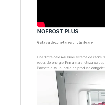
NOFROST PLUS
Gata cu dezghetarea plictisitoare.
Una dintre cele mai bune sisteme de racire de
redus de energie. Prin urmare, utilizarea capa
Pachetele sau bucatile de produse congelate 