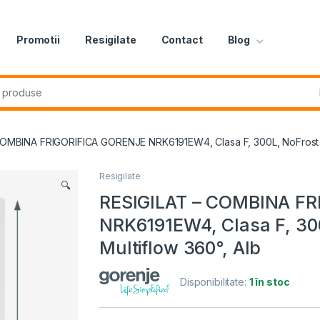
Promotii
Resigilate
Contact
Blog
r:
OMBINA FRIGORIFICA GORENJE NRK6191EW4, Clasa F, 300L, NoFrost Plus
Resigilate
🔍
RESIGILAT – COMBINA F
NRK6191EW4, Clasa F, 300
Multiflow 360°, Alb
Disponibilitate:
1 în stoc