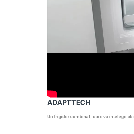
ADAPTTECH
Un frigider combinat, care va intelege obi