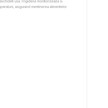
eschideti usa. Frigiderul monitorizeaza si
mperaturii, asigurand mentinerea alimentelor