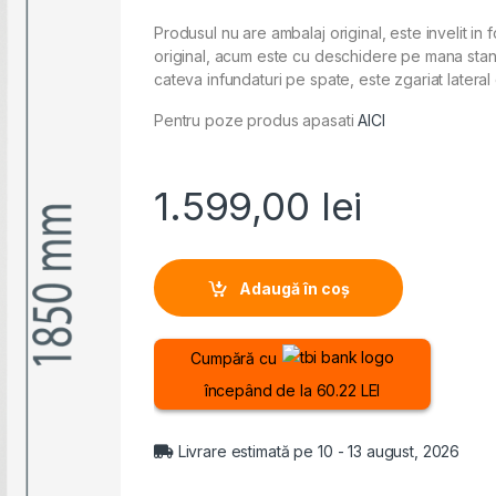
Produsul nu are ambalaj original, este invelit in 
original, acum este cu deschidere pe mana stanga
cateva infundaturi pe spate, este zgariat lateral 
Pentru poze produs apasati
AICI
1.599,00
lei
Adaugă în coș
Cumpără cu
începând de la 60.22 LEI
Livrare estimată pe 10 - 13 august, 2026