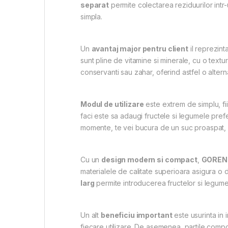
separat
permite colectarea reziduurilor intr-
simpla.
Un
avantaj major pentru client
il reprezint
sunt pline de vitamine si minerale, cu o textu
conservanti sau zahar, oferind astfel o altern
Modul de utilizare
este extrem de simplu, fii
faci este sa adaugi fructele si legumele prefe
momente, te vei bucura de un suc proaspat, p
Cu un
design modern si compact
,
GORENJ
materialele de calitate superioara asigura o d
larg
permite introducerea fructelor si legumel
Un alt
beneficiu important
este usurinta in 
fiecare utilizare. De asemenea, partile comp