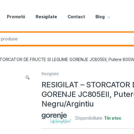
Promotii
Resigilate
Contact
Blog
r:
STORCATOR DE FRUCTE SI LEGUME GORENJE JC805EII, Putere 800W, Ca
Resigilate
🔍
RESIGILAT – STORCATOR
GORENJE JC805EII, Putere
Negru/Argintiu
Disponibilitate:
1 în stoc