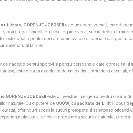
de utilizare
,
GORENJE JC805EII
este un aparat versatil, care iti pe
te, poti pregati smoothie-uri din legume verzi, sucuri detox din morcovi
or este ideal si pentru cei care urmeaza diete speciale sau pentru famil
arui membru al familiei.
r de nadejde pentru sportivi si pentru persoanele care doresc sa isi 
t acasa, este o sursa excelenta de antioxidanti si nutrienti esentiali, 
gume GORENJE JC805EII
este o investitie inteligenta pentru oricine dor
urilor naturale. Cu o putere de
800W, capacitate de 1.1 litri,
doua tre
de curatat, oferindu-ti acces la sucuri proaspete si sanatoase oricand d
xperienta placuta si simpla in prepararea sucurilor naturale, direct in 