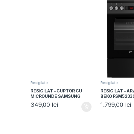
Resigilate
Resigilate
RESIGILAT – CUPTOR CU
RESIGILAT – A
MICROUNDE SAMSUNG
BEKO FSM5233
MS20A3010AH/OL,
cm, 4 arzatoare
349,00
lei
1.799,00
lei
capacitate 20L, putere
Aprindere elect
700W, 5 trepte de putere,
electric, Grill, 
Control mecanic, Alb