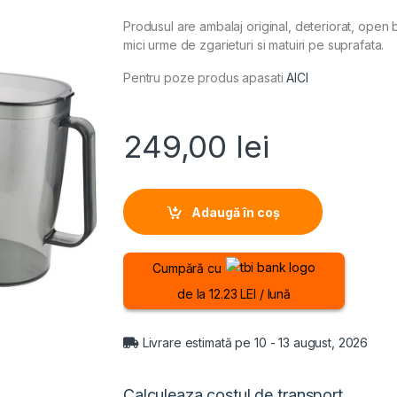
Produsul are ambalaj original, deteriorat, open
mici urme de zgarieturi si matuiri pe suprafata.
Pentru poze produs apasati
AICI
249,00
lei
Adaugă în coș
Cumpără cu
de la 12.23 LEI / lună
Livrare estimată pe 10 - 13 august, 2026
Calculeaza costul de transport