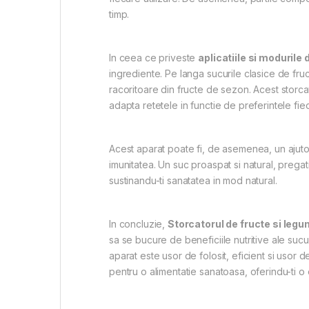
timp.
In ceea ce priveste
aplicatiile si modurile 
ingrediente. Pe langa sucurile clasice de fruc
racoritoare din fructe de sezon. Acest storcat
adapta retetele in functie de preferintele fiec
Acest aparat poate fi, de asemenea, un ajuto
imunitatea. Un suc proaspat si natural, pregati
sustinandu-ti sanatatea in mod natural.
In concluzie,
Storcatorul de fructe si le
sa se bucure de beneficiile nutritive ale suc
aparat este usor de folosit, eficient si usor 
pentru o alimentatie sanatoasa, oferindu-ti o e