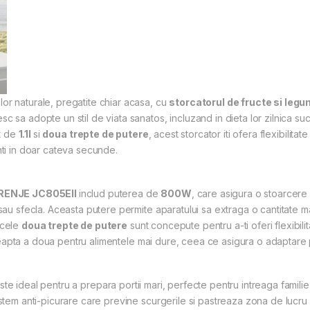
or naturale, pregatite chiar acasa, cu
storcatorul de fructe si le
c sa adopte un stil de viata sanatos, incluzand in dieta lor zilnica su
nt de
1.1l
si
doua trepte de putere
, acest storcator iti ofera flexibilita
nti in doar cateva secunde.
RENJE JC805EII
includ puterea de
800W
, care asigura o stoarcere r
 sau sfecla. Aceasta putere permite aparatului sa extraga o cantitate ma
 cele
doua trepte de putere
sunt concepute pentru a-ti oferi flexibili
i treapta a doua pentru alimentele mai dure, ceea ce asigura o adaptare 
ste ideal pentru a prepara portii mari, perfecte pentru intreaga famil
istem anti-picurare care previne scurgerile si pastreaza zona de lucru