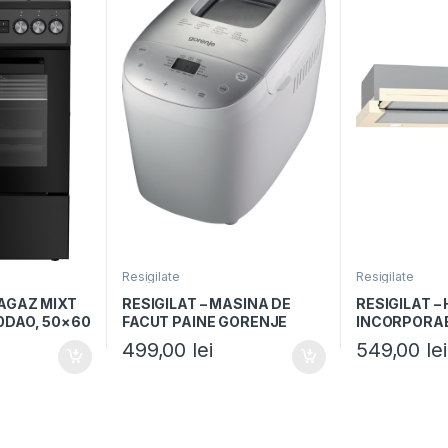
Resigilate
Resigilate
RAGAZ MIXT
RESIGILAT – MASINA DE
RESIGILAT –
0DAO, 50×60
FACUT PAINE GORENJE
INCORPORA
 gaz,
BM1600WG, 850W,
TELESCOPIC
499,00
lei
549,00
lei
rica, Cuptor
Capacitate 1125-1600g, 16
BHP62CLI, Cl
Negru
programe, Alb/Argintiu
motor, 435m3
mecanic, bej