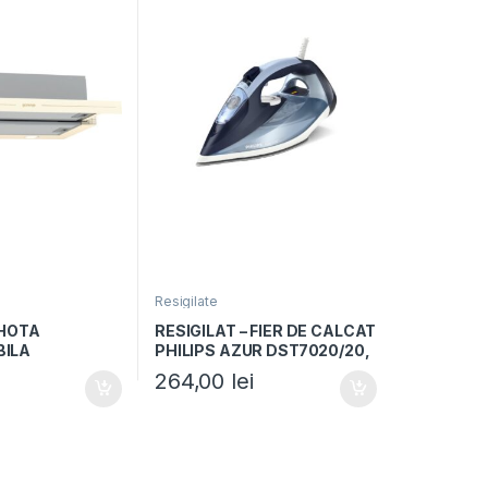
Resigilate
 HOTA
RESIGILAT – FIER DE CALCAT
BILA
PHILIPS AZUR DST7020/20,
A GORENJE
Putere 2800W, Talpa
264,00
lei
asa C, 60cm, 1
SteamGlide Plus, Albastru
/h, control