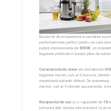
Bucura-te de prospetimea si savoarea sucuril
performant este perfect pentru cei care dores
putere impresionanta de
800W
, un recipie
legumele preferate in bauturi pline de nutrie
Caracteristicile cheie
ale storcatorului
GO
legumele mai tari, cum ar fi morcovii, merele
maximizand nutrientii obtinuti. De asemenea,
mai moi, cum ar fi citricele sau piersicile, s
Recipientul de suc
cu o capacitate de
1.1l
e
parcursul zilei. Acesta este prevazut cu un s