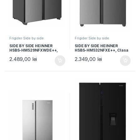
Frigider Side by side
Frigider Side by side
SIDE BY SIDE HEINNER
SIDE BY SIDE HEINNER
HSBS-HM529NFXWDE++,
HSBS-HM532NFXE++, Clasa
Clasa E, 529L, Full No Frost,
E, 532L, Full No Frost,
2.489,00
lei
2.349,00
lei
Compersor Dual Inverter,
Display LED Touch, Alarma
Display LED cu touch,
usa deschisa, H 177cm,
Dozator apa, H 177cm,
Aspect inox
Aspect Inox