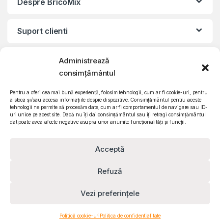
Despre BricoMix
Suport clienti
Informatii legale
Administrează
consimțământul
©2010 – 2024 Quattro SRL
Pentru a oferi cea mai bună experiență, folosim tehnologii, cum ar fi cookie-uri, pentru
CIF: RO15571358 | Reg. com: J26/839/2003
a stoca și/sau accesa informațiile despre dispozitive. Consimțământul pentru aceste
tehnologii ne permite să procesăm date, cum ar fi comportamentul de navigare sau ID-
uri unice pe acest site. Dacă nu îți dai consimțământul sau îți retragi consimțământul
dat poate avea afecte negative asupra unor anumite funcționalități și funcții.
Acceptă
Refuză
Vezi preferințele
Contact
Politică cookie-uri
Politica de confidentialitate