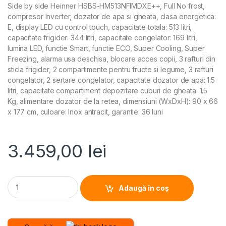
Side by side Heinner HSBS-HM513NFIMDXE++, Full No frost,
compresor Inverter, dozator de apa si gheata, clasa energetica:
E, display LED cu control touch, capacitate totala: 513 litri,
capacitate frigider: 344 litri, capacitate congelator: 169 litri,
lumina LED, functie Smart, functie ECO, Super Cooling, Super
Freezing, alarma usa deschisa, blocare acces copii, 3 rafturi din
sticla frigider, 2 compartimente pentru fructe si legume, 3 rafturi
congelator, 2 sertare congelator, capacitate dozator de apa: 1.5
litri, capacitate compartiment depozitare cuburi de gheata: 1.5
Kg, alimentare dozator de la retea, dimensiuni (WxDxH): 90 x 66
x 177 cm, culoare: Inox antracit, garantie: 36 luni
3.459,00
lei
SIDE BY SIDE HEINNER HSBS-HM513NFIMDXE++, Clasa E, 513L, N
Adaugă în coș