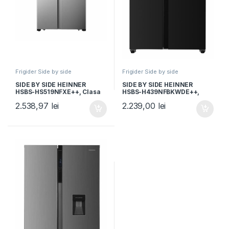
Frigider Side by side
Frigider Side by side
SIDE BY SIDE HEINNER
SIDE BY SIDE HEINNER
HSBS-HS519NFXE++, Clasa
HSBS-H439NFBKWDE++,
E, 519L, Full No Frost, Display
Clasa E, 436L, No Frost,
2.538,97
lei
2.239,00
lei
touch, H 178.6cm, Aspect
Display, Dozator de apa,
Inox
Functie smart, H 177cm,
Negru