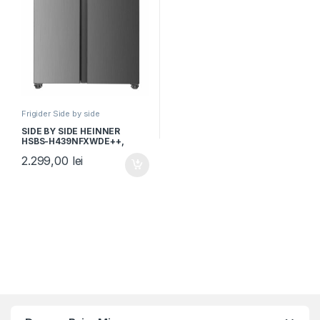
Frigider Side by side
SIDE BY SIDE HEINNER
HSBS-H439NFXWDE++,
Clasa E, 433L, No Frost,
2.299,00
lei
Display, Dozator de apa, H
176.5cm, Aspect inox