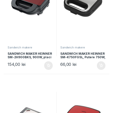
Sandwich makere
Sandwich makere
SANDWICH MAKER HEINNER
SANDWICH MAKER HEINNER
SM-2H900BKS, 900W, placi
SM-K750FGSL, Putere 750W,
XL, 2 placi detasabile
Capacitate: 2 sandwich-uri,
154,00
lei
66,00
lei
antiadezive: waffle, grill,
Placi antiadezive fixe tip
Negru/Rosu
grill, Silver