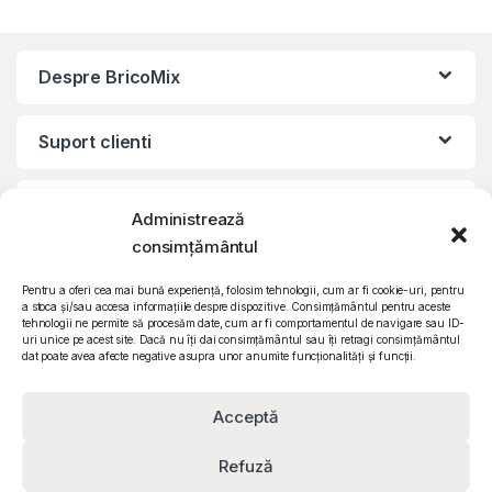
Despre BricoMix
Suport clienti
Informatii legale
Administrează
consimțământul
©2010 – 2024 Quattro SRL
CIF: RO15571358 | Reg. com: J26/839/2003
Pentru a oferi cea mai bună experiență, folosim tehnologii, cum ar fi cookie-uri, pentru
a stoca și/sau accesa informațiile despre dispozitive. Consimțământul pentru aceste
tehnologii ne permite să procesăm date, cum ar fi comportamentul de navigare sau ID-
uri unice pe acest site. Dacă nu îți dai consimțământul sau îți retragi consimțământul
dat poate avea afecte negative asupra unor anumite funcționalități și funcții.
Acceptă
Refuză