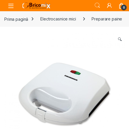
Skip to navigation
Skip to content
Open
0
Prima pagină
Electrocasnice mici
Preparare paine
🔍