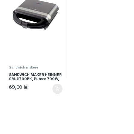
Sandwich makere
SANDWICH MAKER HEINNER
SM-H700BK, Putere 700W,
Placi antiadezive fixe tip
69,00
lei
grill, Negru