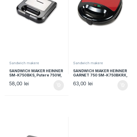
Sandwich makere
Sandwich makere
SANDWICH MAKER HEINNER
SANDWICH MAKER HEINNER
SM-K750BKS, Putere 750W,
GARNET 750 SM-K750BKRX,
Placi antiadezive fixe tip
Putere 750W, Plite fixe,
58,00
lei
63,00
lei
grill, Negru/Inox
Capacitate: 2 sandwich-uri,
Negru/Rosu