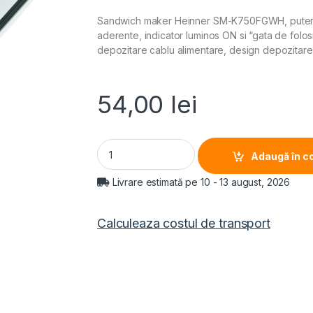
Sandwich maker Heinner SM-K750FGWH, putere: 75
aderente, indicator luminos ON si “gata de folos
depozitare cablu alimentare, design depozitare ve
54,00
lei
SANDWICH MAKER HEINNER SM-K750FGWH, Puter
Adaugă în c
Livrare estimată pe 10 - 13 august, 2026
Calculeaza costul de transport