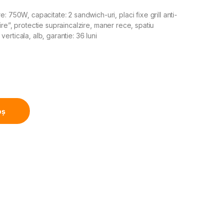
0W, capacitate: 2 sandwich-uri, placi fixe grill anti-
ire”, protectie supraincalzire, maner rece, spatiu
rticala, alb, garantie: 36 luni
e 750W, Capacitate: 2 sandwich-uri, Placi antiadezive fixe t
oș