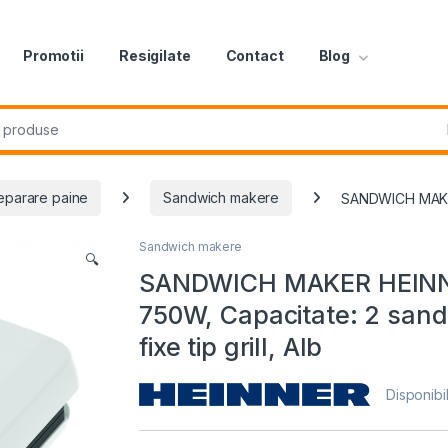
Promotii
Resigilate
Contact
Blog
r:
eparare paine
Sandwich makere
SANDWICH MAKER 
Sandwich makere
🔍
SANDWICH MAKER HEINN
750W, Capacitate: 2 sandw
fixe tip grill, Alb
Disponibil