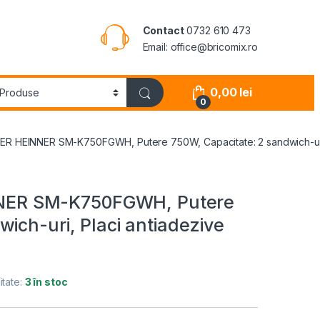
Contact
0732 610 473
Email: office@bricomix.ro
0,00
lei
0
HEINNER SM-K750FGWH, Putere 750W, Capacitate: 2 sandwich-uri, Pla
ER SM-K750FGWH, Putere
ich-uri, Placi antiadezive
itate:
3 în stoc