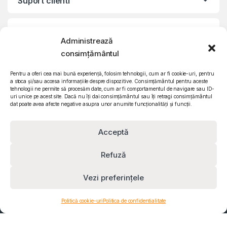
Suport clienti
Informatii legale
Administrează
consimțământul
©2010 – 2024 Quattro SRL
CIF: RO15571358 | Reg. com: J26/839/2003
Pentru a oferi cea mai bună experiență, folosim tehnologii, cum ar fi cookie-uri, pentru
a stoca și/sau accesa informațiile despre dispozitive. Consimțământul pentru aceste
tehnologii ne permite să procesăm date, cum ar fi comportamentul de navigare sau ID-
uri unice pe acest site. Dacă nu îți dai consimțământul sau îți retragi consimțământul
dat poate avea afecte negative asupra unor anumite funcționalități și funcții.
Acceptă
Refuză
Vezi preferințele
Contact
0732 610 473
Politică cookie-uri
Politica de confidentialitate