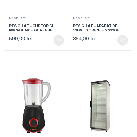
Resigilate
Resigilate
RESIGILAT – CUPTOR CU
RESIGILAT – APARAT DE
MICROUNDE GORENJE
VIDAT GORENJE VS120E,
MO4250CLI, Capacitate 20L,
120W, Vidare umeda si
599,00
lei
354,00
lei
Putere 700W, Grill,
uscata, Functie sigilare,
Mecanic, Bej
Argintiu/Negru