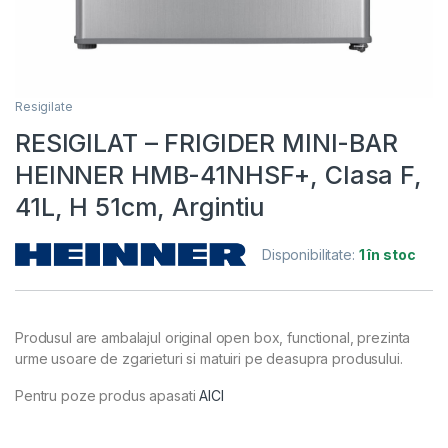
Resigilate
RESIGILAT – FRIGIDER MINI-BAR
HEINNER HMB-41NHSF+, Clasa F,
41L, H 51cm, Argintiu
Disponibilitate:
1 în stoc
Produsul are ambalajul original open box,
functional, prezinta
urme usoare de zgarieturi si matuiri pe deasupra produsului.
Pentru poze produs apasati
AICI