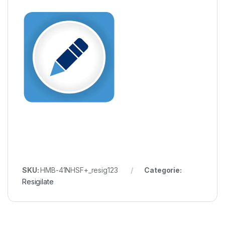
SKU:
HMB-41NHSF+_resig123
Categorie:
Resigilate