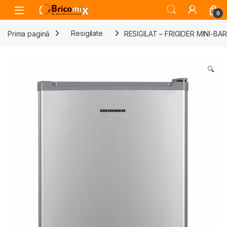
Skip to navigation
Skip to content
Open
0
Prima pagină
Resigilate
RESIGILAT – FRIGIDER MINI-BAR
🔍