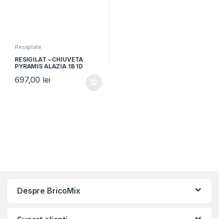
Resigilate
RESIGILAT – CHIUVETA
PYRAMIS ALAZIA 1B 1D
79×50 IRON GREY, Granit,
697,00
lei
Reversibil, Montare pe blat,
Iron grey
Despre BricoMix