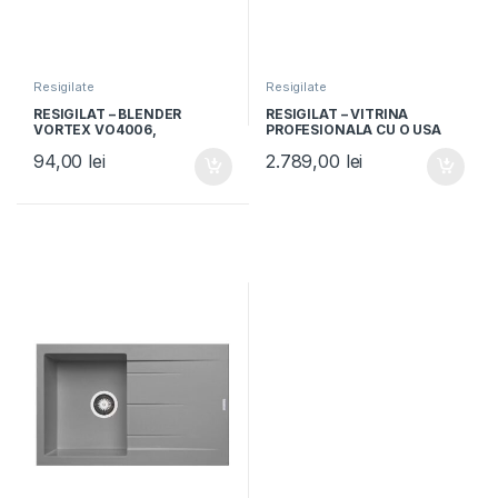
Resigilate
Resigilate
RESIGILAT – BLENDER
RESIGILAT – VITRINA
VORTEX VO4006,
PROFESIONALA CU O USA
Capacitate 1.5L, Putere
WHIRLPOOL ADN 201/1, 320
94,00
lei
2.789,00
lei
600W, 2 trepte viteza,
l, 5 gratare, Usa sticla, H 173
Negru/Rosu
cm, Alb