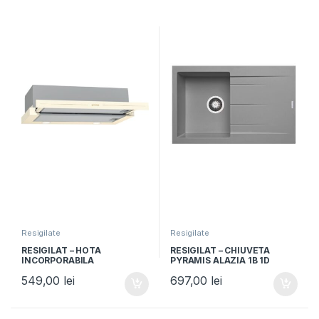
Resigilate
Resigilate
RESIGILAT – HOTA
RESIGILAT – CHIUVETA
INCORPORABILA
PYRAMIS ALAZIA 1B 1D
TELESCOPICA GORENJE
79×50 IRON GREY, Granit,
549,00
lei
697,00
lei
BHP62CLI, Clasa C, 60cm, 1
Reversibil, Montare pe blat,
motor, 435m3/h, control
Iron grey
mecanic, bej