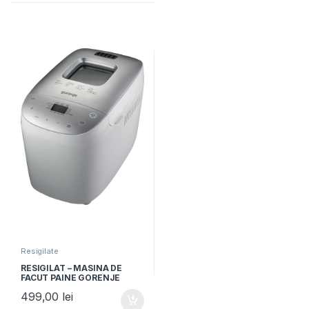
Resigilate
RESIGILAT – MASINA DE
FACUT PAINE GORENJE
BM1600WG, 850W,
499,00
lei
Capacitate 1125-1600g, 16
programe, Alb/Argintiu