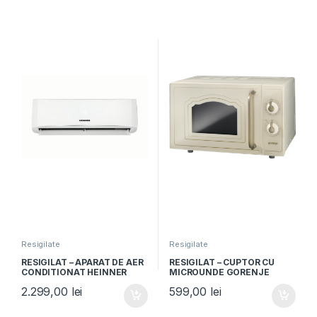
Resigilate
Resigilate
RESIGILAT – APARAT DE AER
RESIGILAT – CUPTOR CU
CONDITIONAT HEINNER
MICROUNDE GORENJE
HAC-HS18WH++, 18000BTU,
MO4250CLI, Capacitate 20L,
2.299,00
lei
599,00
lei
Clasa A++, Timer, Alb
Putere 700W, Grill,
Mecanic, Bej