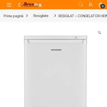
Skip to navigation
Skip to content
Open
0
Prima pagină
Resigilate
RESIGILAT – CONGELATOR HEINNE
🔍