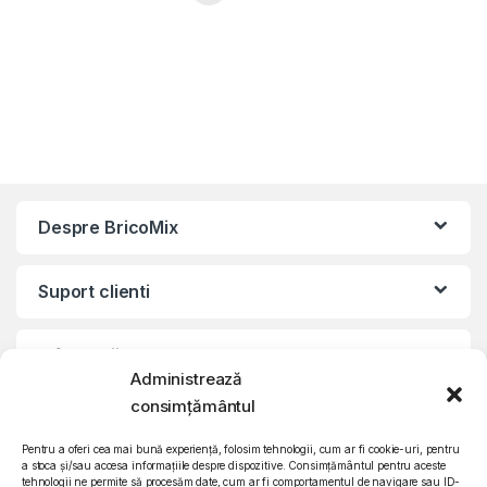
Despre BricoMix
Suport clienti
Informatii legale
Administrează
consimțământul
©2010 – 2024 Quattro SRL
CIF: RO15571358 | Reg. com: J26/839/2003
Pentru a oferi cea mai bună experiență, folosim tehnologii, cum ar fi cookie-uri, pentru
a stoca și/sau accesa informațiile despre dispozitive. Consimțământul pentru aceste
tehnologii ne permite să procesăm date, cum ar fi comportamentul de navigare sau ID-