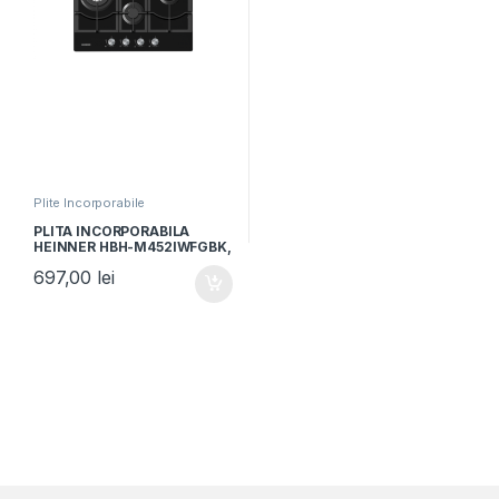
Plite Incorporabile
PLITA INCORPORABILA
HEINNER HBH-M452IWFGBK,
Gaz, 4 arzatoare, Latime
697,00
lei
60cm, Gratar fonta, Wok,
Aprindere electrica, Sticla
neagra