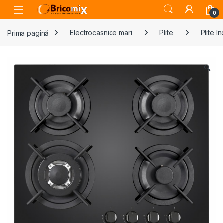
Skip to navigation
Skip to content
Open
0
Prima pagină
Electrocasnice mari
Plite
Plite I
🔍