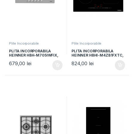
Plite Incorporabile
Plite Incorporabile
PLITA INCORPORABILA
PLITA INCORPORABILA
HEINNER HBH-M705IWFIX,
HEINNER HBHI-M4ZB1FXTC,
Gaz, 5 arzatoare, Latime
Inductie, 4 zone de gatit,
679,00
lei
824,00
lei
75cm, Gratar fonta, Wok,
Latime 60cm, Bridge, Boost,
Aprindere electrica, Inox
Control touch, Timer, Sticla
neagra