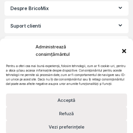
Despre BricoMix
Suport clienti
Informatii legale
Administrează
consimțământul
©2010 – 2024 Quattro SRL
CIF: RO15571358 | Reg. com: J26/839/2003
Pentru a oferi cea mai bună experiență, folosim tehnologii, cum ar fi cookie-uri, pentru
a stoca și/sau accesa informațiile despre dispozitive. Consimțământul pentru aceste
tehnologii ne permite să procesăm date, cum ar fi comportamentul de navigare sau ID-
uri unice pe acest site. Dacă nu îți dai consimțământul sau îți retragi consimțământul
dat poate avea afecte negative asupra unor anumite funcționalități și funcții.
Acceptă
Refuză
Vezi preferințele