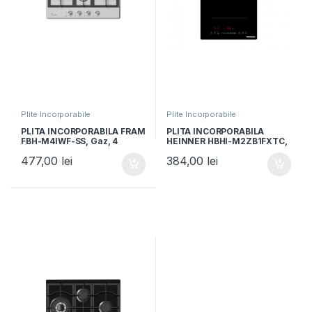
Plite Incorporabile
Plite Incorporabile
PLITA INCORPORABILA FRAM
PLITA INCORPORABILA
FBH-M4IWF-SS, Gaz, 4
HEINNER HBHI-M2ZB1FXTC,
arzatoare, Latime 60cm,
Inductie, 2 zone de gatit,
477,00
lei
384,00
lei
Gratar fonta, Wok,
Latime 30cm, Bridge, Boost,
Aprindere electrica, Inox
Control Touch, Timer, Sticla
neagra