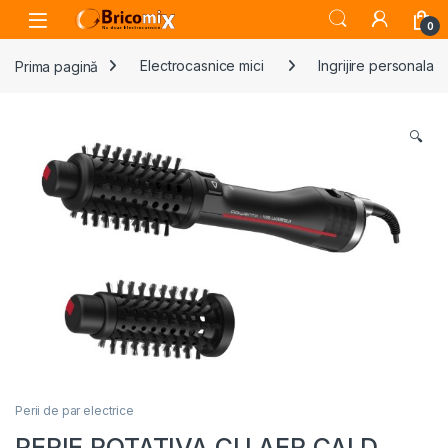
Skip to navigation
Skip to content
Open
0
Prima pagină
Electrocasnice mici
Ingrijire personala
🔍
Perii de par electrice
PERIE ROTATIVA CU AER CALD