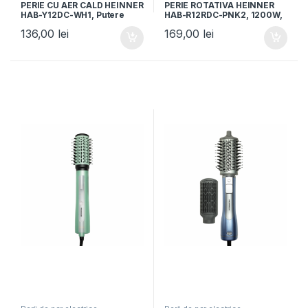
PERIE CU AER CALD HEINNER
PERIE ROTATIVA HEINNER
HAB-Y12DC-WH1, Putere
HAB-R12RDC-PNK2, 1200W,
1200W, Motor DC, 2 trepte
Motor DC, 2 trepte de putere,
136,00
lei
169,00
lei
de putere, Ionizare, Functie
Invelis ceramic, Roz/Gri
aer rece, Alb/Verde