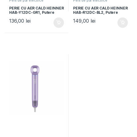
Perii de par electrice
Perii de par electrice
PERIE CU AER CALD HEINNER
PERIE CU AER CALD HEINNER
HAB-Y12DC-GR1, Putere
HAB-R12DC-BL2, Putere
1200W, Motor DC, 2 trepte
1200W, Motor DC, 2 trepte
136,00
lei
149,00
lei
de putere, Ionizare, Functie
de putere, Ionizare, Functie
aer rece, Verde/Alb
aer rece, Albastru/Gri