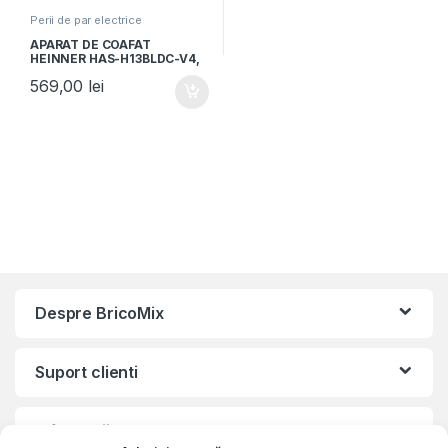
Perii de par electrice
APARAT DE COAFAT
HEINNER HAS-H13BLDC-V4,
Putere 1300W,
569,00
lei
Multifunctional 4 in 1, Motor
BLDC, 3 trepte de putere, 4
setari de temperatura,
Tehnologie Heat Balance,
Violet
Despre BricoMix
Suport clienti
Informatii legale