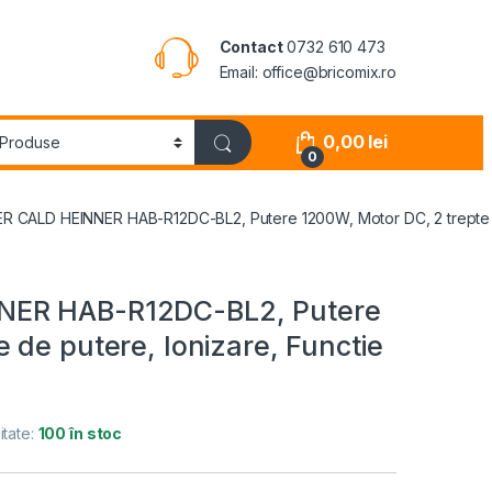
Contact
0732 610 473
Email: office@bricomix.ro
0,00
lei
0
R CALD HEINNER HAB-R12DC-BL2, Putere 1200W, Motor DC, 2 trepte de 
NER HAB-R12DC-BL2, Putere
 de putere, Ionizare, Functie
itate:
100 în stoc