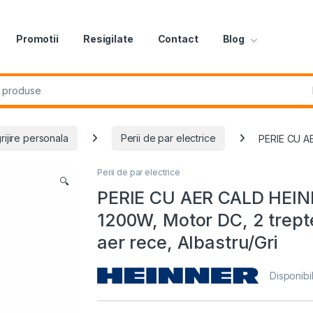
Promotii
Resigilate
Contact
Blog
r:
grijire personala
Perii de par electrice
PERIE CU AE
Perii de par electrice
🔍
PERIE CU AER CALD HEIN
1200W, Motor DC, 2 trepte
aer rece, Albastru/Gri
Disponibil