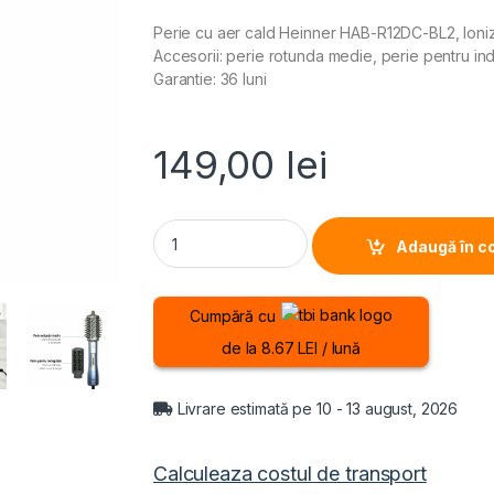
Perie cu aer cald Heinner HAB-R12DC-BL2, Ioniz
Accesorii: perie rotunda medie, perie pentru ind
Garantie: 36 luni
149,00
lei
PERIE CU AER CALD HEINNER HAB-R12DC-BL2, P
Adaugă în c
Cumpără cu
de la 8.67 LEI / lună
Livrare estimată pe 10 - 13 august, 2026
Calculeaza costul de transport