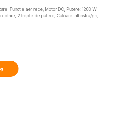
are, Functie aer rece, Motor DC, Putere: 1200 W,
reptare, 2 trepte de putere, Culoare: albastru/gri,
utere 1200W, Motor DC, 2 trepte de putere, Ionizare, Functie
oș