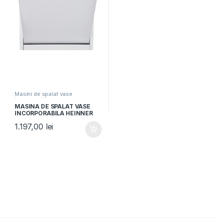
Masini de spalat vase
incorporabile
MASINA DE SPALAT VASE
INCORPORABILA HEINNER
HDW-BI6006IE++, Clasa E,
1.197,00
lei
Latime 60cm, 12 Seturi, 6
Programe, Aquastop, Alb