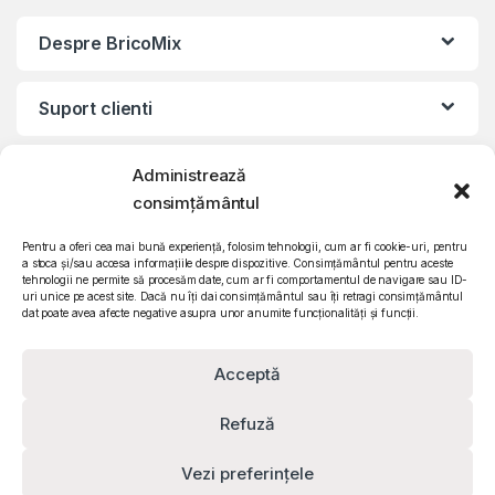
Despre BricoMix
Suport clienti
Informatii legale
Administrează
consimțământul
©2010 – 2024 Quattro SRL
Pentru a oferi cea mai bună experiență, folosim tehnologii, cum ar fi cookie-uri, pentru
CIF: RO15571358 | Reg. com: J26/839/2003
a stoca și/sau accesa informațiile despre dispozitive. Consimțământul pentru aceste
tehnologii ne permite să procesăm date, cum ar fi comportamentul de navigare sau ID-
uri unice pe acest site. Dacă nu îți dai consimțământul sau îți retragi consimțământul
dat poate avea afecte negative asupra unor anumite funcționalități și funcții.
Acceptă
Refuză
Vezi preferințele