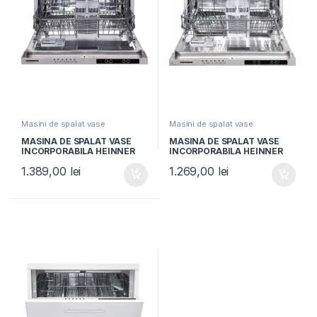
Masini de spalat vase
Masini de spalat vase
incorporabile
incorporabile
MASINA DE SPALAT VASE
MASINA DE SPALAT VASE
INCORPORABILA HEINNER
INCORPORABILA HEINNER
HDW-BI6614AID+++, Clasa D,
HDW-BI6613AID+++, Clasa D,
1.389,00
lei
1.269,00
lei
14 Seturi, Latime 30 cm, 6
Latime 60cm, 13 Seturi, 6
programe, Program Rapid
Programe, Display LED,
30’, Program Hygiene, Alb
Aquastop, Alb