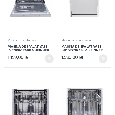
Masini de spalat vase
Masini de spalat vase
incorporabile
incorporabile
MASINA DE SPALAT VASE
MASINA DE SPALAT VASE
INCORPORABILA HEINNER
INCORPORABILA HEINNER
HDW-BIM60514E++, Clasa E,
HDW-BI4593TE++, Clasa E,
1.199,00
lei
1.599,00
lei
14 seturi, 60cm, 5
10 Seturi, Latime 45cm, 9
programe, Control
programe, Aquastop, Alb
electronic, Aquastop,
Display silver,