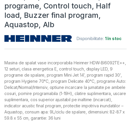
programe, Control touch, Half
load, Buzzer final program,
Aquastop, Alb
Disponibilitate:
1 în stoc
Masina de spalat vase incorporabila Heinner HDW-BI6092TE++,
12 seturi, clasa energetica E, control touch, display LED, 9
programe de spalare, program Mini Jet 14’, program rapid 30’,
program Hygiene 70°C, program Delicate 40°C, programe Auto:
Delicat/Normal/Intensiv, optiune incarcare la jumatate pe ambele
cosuri, pornire programabila (1-19H), clatire suplimentara, uscare
suplimentara, cos superior ajustabil pe inaltime (incarcat),
indicator acustic final program, protectie impotriva inundatiilor –
Aquastop, consum apa: 9L/ciclu de spalare, dimensiuni: 82-87 x
59.8 x 55 cm, garantie: 36 luni