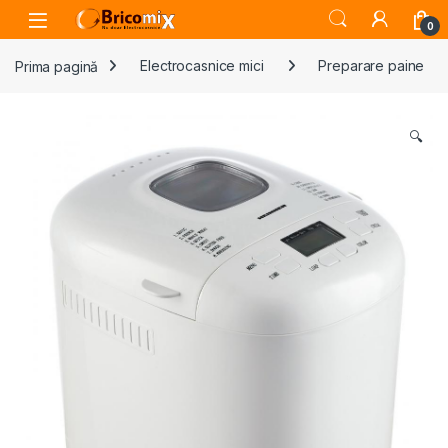
Skip to navigation
Skip to content
Open
0
Prima pagină
Electrocasnice mici
Preparare paine
🔍