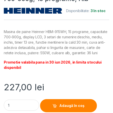
Disponibilitate:
3 în stoc
Masina de paine Heinner HBM-915WH, 15 programe, capacitate
700-900g, display LCD, 3 setari de rumenire:deschis, mediu,
inchis, timer 13 ore, functie mentinere la cald 30 min, cuva anti-
adeziva detasabila, pahar si lingurita de masurare, carte de
retete inclusa, putere: 550W, culoare alb, garantie: 36 luni
Promotie valabila pana in 30 iun 2026, in limita stocului
disponibil
227,00
lei
MASINA DE PAINE HEINNER HBM-915WH, Putere 550W, Capacit
Adaugă în coș