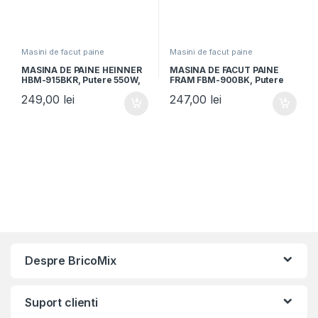
Masini de facut paine
Masini de facut paine
MASINA DE PAINE HEINNER
MASINA DE FACUT PAINE
HBM-915BKR, Putere 550W,
FRAM FBM-900BK, Putere
Capacitate 700-900g, 15
550W, Capacitate 700-
249,00
lei
247,00
lei
programe, Negru/Rosu
1000g, 12 programe,
Functie mentinere la cald 30
min, Negru
Despre BricoMix
Suport clienti