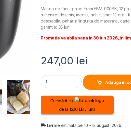
Masina de facut paine Fram FBM-900BK, 12 prog
rumenire: deschis, mediu, inchis, timer 13 ore , 
detasabila, pahar si lingurita de masurare, cart
garantie: 36 luni
Promotie valabila pana in 30 iun 2026, in lim
247,00
lei
MASINA DE FACUT PAINE FRAM FBM-900BK, Pu
Adaugă în c
Cumpără cu
de la 12.16 LEI / lună
Livrare estimată pe 10 - 13 august, 2026