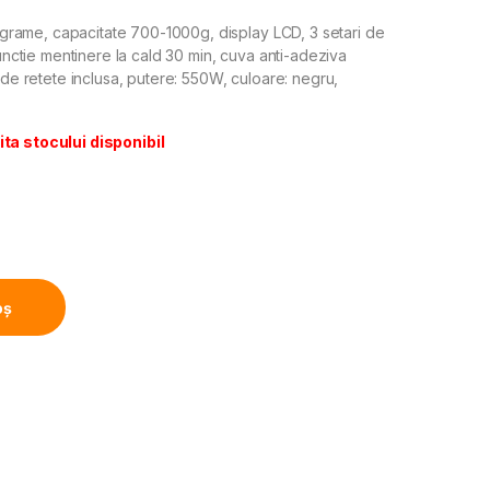
rame, capacitate 700-1000g, display LCD, 3 setari de
functie mentinere la cald 30 min, cuva anti-adeziva
e de retete inclusa, putere: 550W, culoare: negru,
ita stocului disponibil
tere 550W, Capacitate 700-1000g, 12 programe, Functie ment
oș