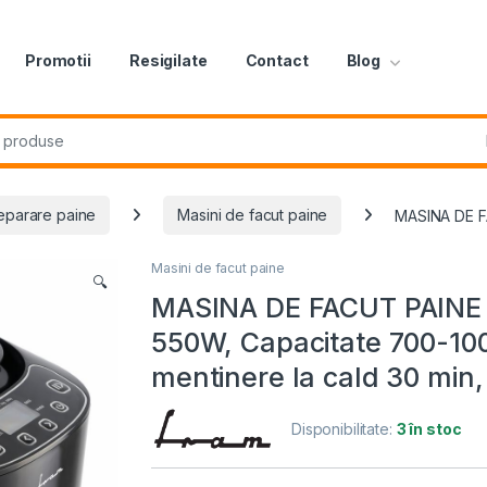
Promotii
Resigilate
Contact
Blog
r:
eparare paine
Masini de facut paine
MASINA DE F
Masini de facut paine
🔍
MASINA DE FACUT PAINE
550W, Capacitate 700-100
mentinere la cald 30 min
Disponibilitate:
3 în stoc