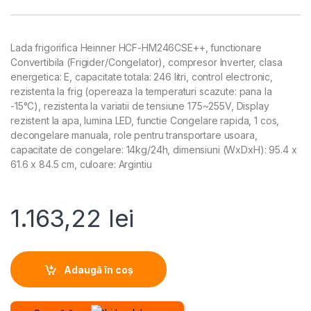
Lada frigorifica Heinner HCF-HM246CSE++, functionare
Convertibila (Frigider/Congelator), compresor Inverter, clasa
energetica: E, capacitate totala: 246 litri, control electronic,
rezistenta la frig (opereaza la temperaturi scazute: pana la
-15°C), rezistenta la variatii de tensiune 175~255V, Display
rezistent la apa, lumina LED, functie Congelare rapida, 1 cos,
decongelare manuala, role pentru transportare usoara,
capacitate de congelare: 14kg/24h, dimensiuni (WxDxH): 95.4 x
61.6 x 84.5 cm, culoare: Argintiu
1.163,22
lei
Adaugă în coș