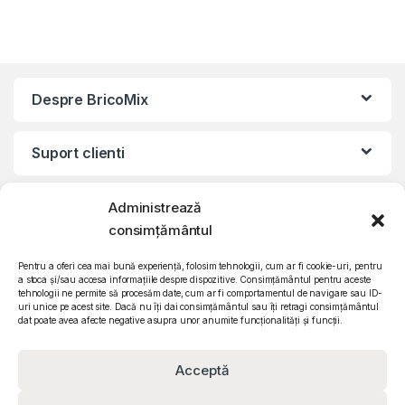
Despre BricoMix
Suport clienti
Informatii legale
Administrează
consimțământul
©2010 – 2024 Quattro SRL
Pentru a oferi cea mai bună experiență, folosim tehnologii, cum ar fi cookie-uri, pentru
CIF: RO15571358 | Reg. com: J26/839/2003
a stoca și/sau accesa informațiile despre dispozitive. Consimțământul pentru aceste
tehnologii ne permite să procesăm date, cum ar fi comportamentul de navigare sau ID-
uri unice pe acest site. Dacă nu îți dai consimțământul sau îți retragi consimțământul
dat poate avea afecte negative asupra unor anumite funcționalități și funcții.
Acceptă