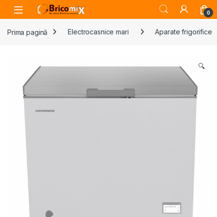
Skip to navigation
Skip to content
Open
0
Prima pagină
Electrocasnice mari
Aparate frigorifice
🔍