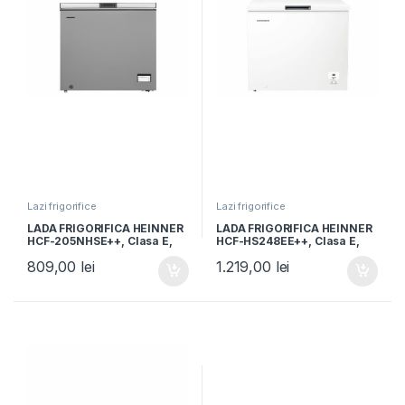
Lazi frigorifice
Lazi frigorifice
LADA FRIGORIFICA HEINNER
LADA FRIGORIFICA HEINNER
HCF-205NHSE++, Clasa E,
HCF-HS248EE++, Clasa E,
198L, Compresor inverter,
248L, Control electronic,
809,00
lei
1.219,00
lei
Control electronic, Argintiu
Display, Lumina LED, Alb