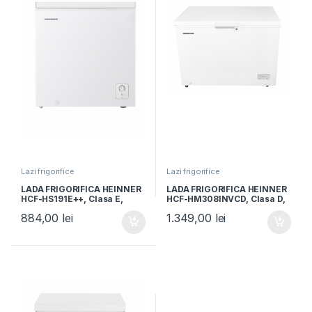
Lazi frigorifice
Lazi frigorifice
LADA FRIGORIFICA HEINNER
LADA FRIGORIFICA HEINNER
HCF-HS191E++, Clasa E,
HCF-HM308INVCD, Clasa D,
191L, Control mecanic, H
308L, Convertibila
884,00
lei
1.349,00
lei
85.3cm, Alb
frigider/congelator, Control
electronic, Alb