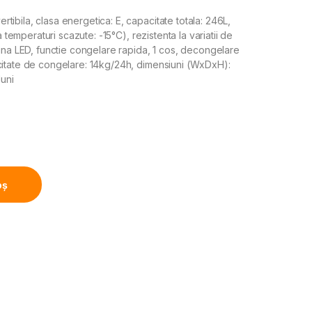
ibila, clasa energetica: E, capacitate totala: 246L,
a temperaturi scazute: -15°C), rezistenta la variatii de
mina LED, functie congelare rapida, 1 cos, decongelare
citate de congelare: 14kg/24h, dimensiuni (WxDxH):
luni
asa E, 246L, Compresor inverter, Control electronic, Iluminar
oș