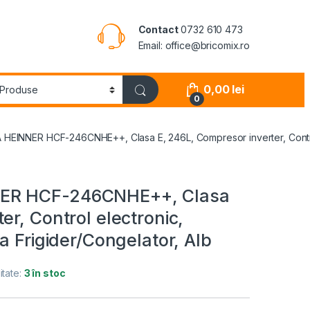
Contact
0732 610 473
Email: office@bricomix.ro
0,00
lei
0
HEINNER HCF-246CNHE++, Clasa E, 246L, Compresor inverter, Control e
NER HCF-246CNHE++, Clasa
er, Control electronic,
a Frigider/Congelator, Alb
itate:
3 în stoc