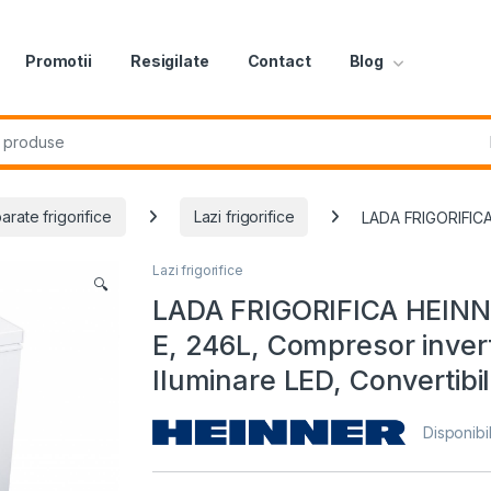
Promotii
Resigilate
Contact
Blog
r:
arate frigorifice
Lazi frigorifice
LADA FRIGORIFICA 
Lazi frigorifice
🔍
LADA FRIGORIFICA HEIN
E, 246L, Compresor invert
Iluminare LED, Convertibil
Disponibil