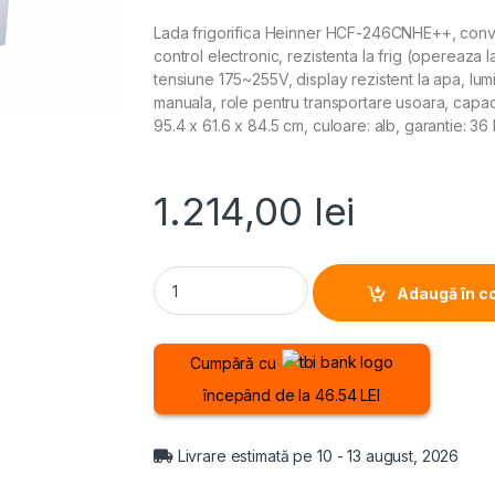
Lada frigorifica Heinner HCF-246CNHE++, convert
control electronic, rezistenta la frig (opereaza l
tensiune 175~255V, display rezistent la apa, lu
manuala, role pentru transportare usoara, capa
95.4 x 61.6 x 84.5 cm, culoare: alb, garantie: 36 
1.214,00
lei
LADA FRIGORIFICA HEINNER HCF-246CNHE++, Cl
Adaugă în c
Cumpără cu
începând de la 46.54 LEI
Livrare estimată pe 10 - 13 august, 2026