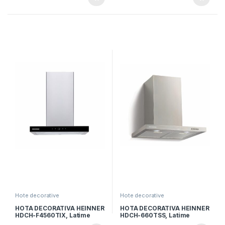
Lumina LED, 1 filtru aluminiu,
Iluminare LED, Negru
Butoane tip “Push”,
Inox/sticla
Hote decorative
Hote decorative
HOTA DECORATIVA HEINNER
HOTA DECORATIVA HEINNER
HDCH-F4560TIX, Latime
HDCH-660TSS, Latime
60cm, Putere de absorbtie
60cm, Putere de absorbtie