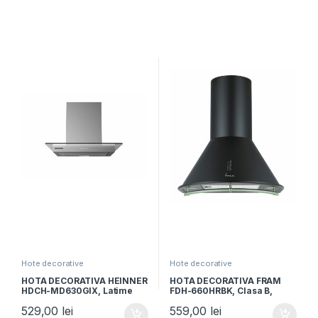
Hote decorative
Hote decorative
HOTA DECORATIVA HEINNER
HOTA DECORATIVA FRAM
HDCH-MD630GIX, Latime
FDH-660HRBK, Clasa B,
60cm, Putere absorbtie
Latime 60cm, Putere de
529,00
lei
559,00
lei
630m3/h, 3 trepte de viteza,
absorbtie 589 m3/h,