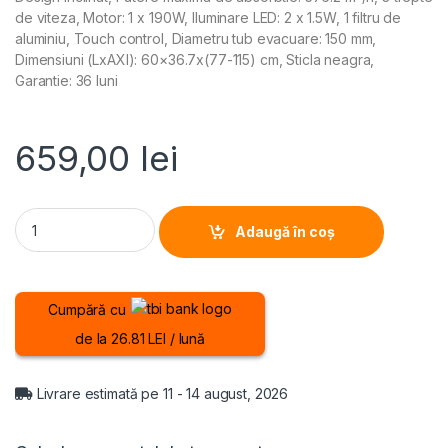
de viteza, Motor: 1 x 190W, Iluminare LED: 2 x 1.5W, 1 filtru de
aluminiu, Touch control, Diametru tub evacuare: 150 mm,
Dimensiuni (LxAXI): 60×36.7x(77-115) cm, Sticla neagra,
Garantie: 36 luni
659,00
lei
HOTA DECORATIVA HEINNER HDCH-5960RGBK, Clasa B, Latime 60
Adaugă în coș
Cumpără cu
de la 26.81 LEI / lună
Livrare estimată pe 11 - 14 august, 2026