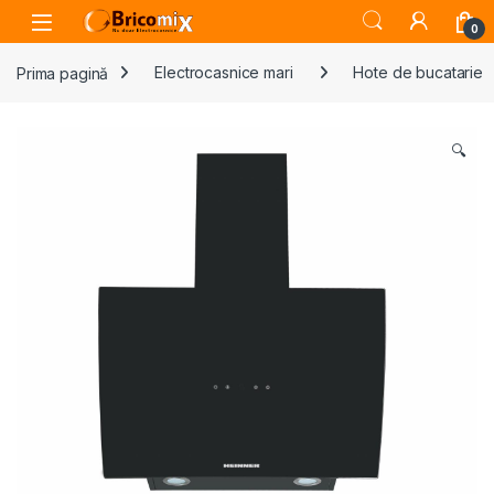
Skip to navigation
Skip to content
Open
0
Prima pagină
Electrocasnice mari
Hote de bucatarie
🔍