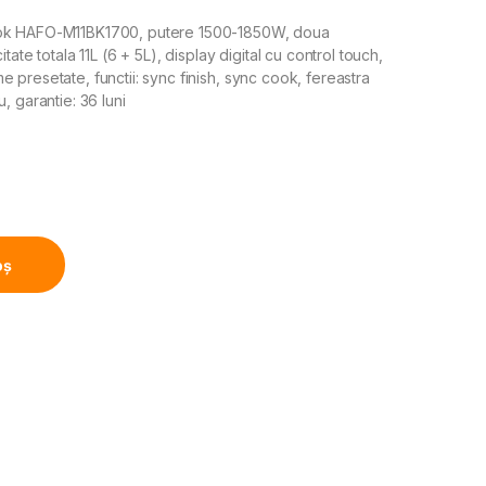
Cook HAFO-M11BK1700, putere 1500-1850W, doua
ate totala 11L (6 + 5L), display digital cu control touch,
presetate, functii: sync finish, sync cook, fereastra
, garantie: 36 luni
FRY COOK HAFO-M11BK1700, 1550-1850W, Capacitate 11L, 10 
oș