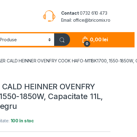
Contact
0732 610 473
Email: office@bricomix.ro
0,00
lei
0
R CALD HEINNER OVENFRY COOK HAFO-M11BK1700, 1550-1850W, Capa
R CALD HEINNER OVENFRY
550-1850W, Capacitate 11L,
Negru
itate:
100 în stoc