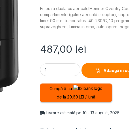
Friteuza dubla cu aer cald Heinner Qvenfry 
compartimente (gatire aer cald si cuptor), capacit
timer 90 min, temperatura 40-230°C, 10 programe 
supraveghere, lumina interna, auto-oprire, negru
487,00
lei
FRITEUZA DUBLA CU AER CALD HEINNER OVEN
Adaugă în c
Cumpără cu
de la 20.69 LEI / lună
Livrare estimată pe 10 - 13 august, 2026