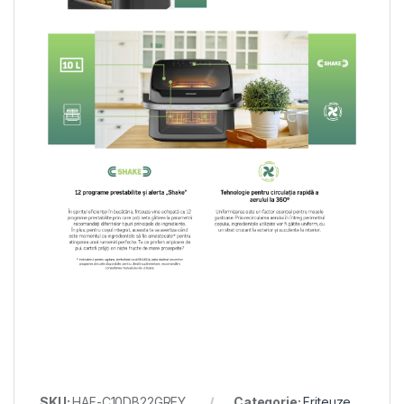
SKU:
HAF-C10DB22GREY
Categorie:
Friteuze