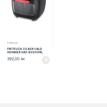
Friteuze
FRITEUZA CU AER CALD
HEINNER HAF-B2000FB,
Putere 2000W, Capacitate
392,00
lei
cos 4.5L, Capacitate cuptor
11L, 8 programe, Afisaj
digital, Tija rotisor,
Termostat reglabil: 30-
200˚C, Negru