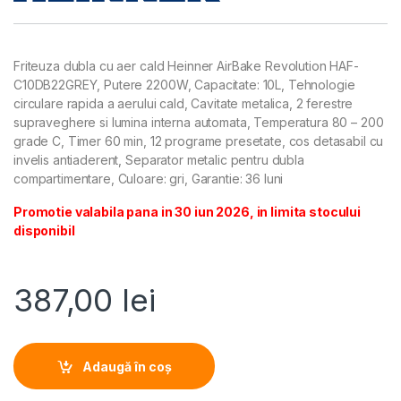
Friteuza dubla cu aer cald Heinner AirBake Revolution HAF-
C10DB22GREY, Putere 2200W, Capacitate: 10L, Tehnologie
circulare rapida a aerului cald, Cavitate metalica, 2 ferestre
supraveghere si lumina interna automata, Temperatura 80 – 200
grade C, Timer 60 min, 12 programe presetate, cos detasabil cu
invelis antiaderent, Separator metalic pentru dubla
compartimentare, Culoare: gri, Garantie: 36 luni
Promotie valabila pana in 30 iun 2026, in limita stocului
disponibil
387,00
lei
Adaugă în coș