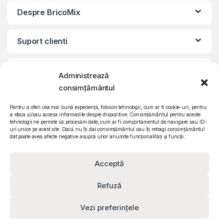
Despre BricoMix
Suport clienti
Informatii legale
Administrează
consimțământul
©2010 – 2024 Quattro SRL
CIF: RO15571358 | Reg. com: J26/839/2003
Pentru a oferi cea mai bună experiență, folosim tehnologii, cum ar fi cookie-uri, pentru
a stoca și/sau accesa informațiile despre dispozitive. Consimțământul pentru aceste
tehnologii ne permite să procesăm date, cum ar fi comportamentul de navigare sau ID-
uri unice pe acest site. Dacă nu îți dai consimțământul sau îți retragi consimțământul
dat poate avea afecte negative asupra unor anumite funcționalități și funcții.
Acceptă
Refuză
Vezi preferințele
Contact