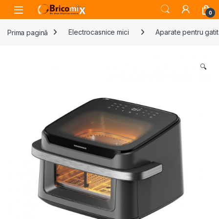
Skip to navigation
Skip to content
Open
0
Prima pagină
Electrocasnice mici
Aparate pentru gatit
🔍