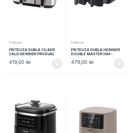
Friteuze
Friteuze
FRITEUZA DUBLA CU AER
FRITEUZA DUBLA HEINNER
CALD HEINNER PRODUAL
DOUBLE MASTER HAF-
FUSION HAF-H9DB17BKS,
KDB1700BK, Putere 1700W,
419,00
lei
479,00
lei
Putere 1700W, Capacitate
Capacitate 8.5L, Display
8.6L, Control digital, 8
digital, 11 programe
programe prestabilite,
presetate, Negru
Gri/Argintiu