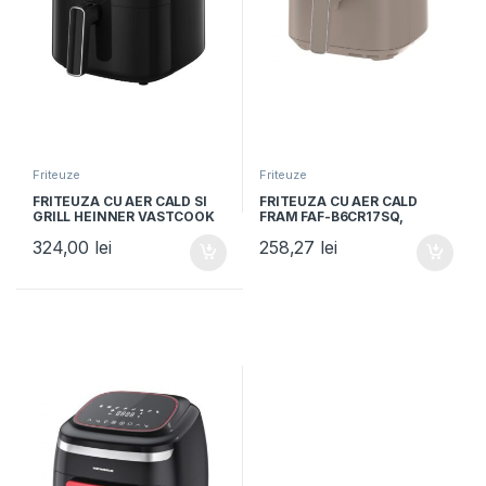
Friteuze
Friteuze
FRITEUZA CU AER CALD SI
FRITEUZA CU AER CALD
GRILL HEINNER VASTCOOK
FRAM FAF-B6CR17SQ,
HAFG-B5BK2600, 2600W,
1700W-2200W, Capacitate
324,00
lei
258,27
lei
Capacitate 5L, 6 programe
5.7L, 8 programe presetate,
presetate, Negru
Panou de comanda
electronic, Crem