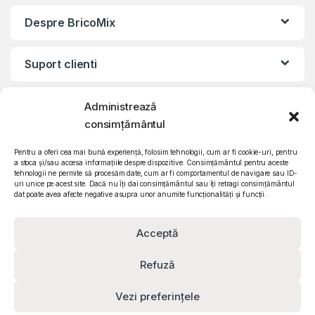
Despre BricoMix
Suport clienti
Informatii legale
Administrează
consimțământul
©2010 – 2024 Quattro SRL
Pentru a oferi cea mai bună experiență, folosim tehnologii, cum ar fi cookie-uri, pentru
CIF: RO15571358 | Reg. com: J26/839/2003
a stoca și/sau accesa informațiile despre dispozitive. Consimțământul pentru aceste
tehnologii ne permite să procesăm date, cum ar fi comportamentul de navigare sau ID-
uri unice pe acest site. Dacă nu îți dai consimțământul sau îți retragi consimțământul
dat poate avea afecte negative asupra unor anumite funcționalități și funcții.
Acceptă
Refuză
Vezi preferințele