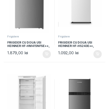
Frigidere
Frigidere
FRIGIDER CU DOUA USI
FRIGIDER CU DOUA USI
HEINNER HF-HM415NFSE++,
HEINNER HF-HS243E++,
Clasa E, 415L, Full No Frost,
Clasa E, 243L, Control
1.879,00
lei
1.092,00
lei
Compresor Dual Inverter,
mecanic, Iluminare LED, H
Display, H 178cm, Argintiu
161cm, Alb