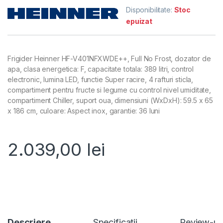
Disponibilitate:
Stoc
epuizat
Frigider Heinner HF-V401NFXWDE++, Full No Frost, dozator de
apa, clasa energetica: F, capacitate totala: 389 litri, control
electronic, lumina LED, functie Super racire, 4 rafturi sticla,
compartiment pentru fructe si legume cu control nivel umiditate,
compartiment Chiller, suport oua, dimensiuni (WxDxH): 59.5 x 65
x 186 cm, culoare: Aspect inox, garantie: 36 luni
2.039,00
lei
Descriere
Specificatii
Review-ur