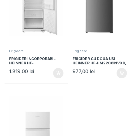
Frigidere
Frigidere
FRIGIDER INCORPORABIL
FRIGIDER CU DOUA USI
HEINNER HF-
HEINNER HF-HM2206INVXD,
BIM304NFINVE++, Clasa E,
Clasa D, 169L, Motor
1.819,00
lei
977,00
lei
No Frost, 304L, Compresor
inverter, Control mecanic,
inverter, Control electronic,
Aspect inox
Lumina LED, Alb