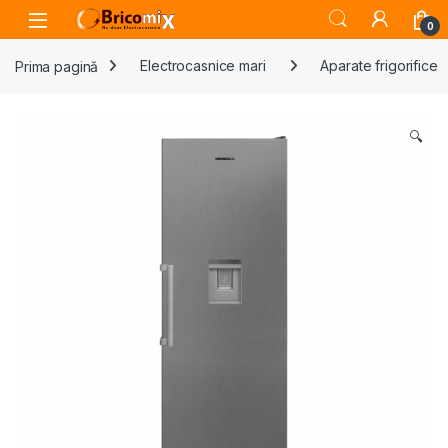
Skip to navigation
Skip to content
Open
0
Prima pagină
Electrocasnice mari
Aparate frigorifice
🔍