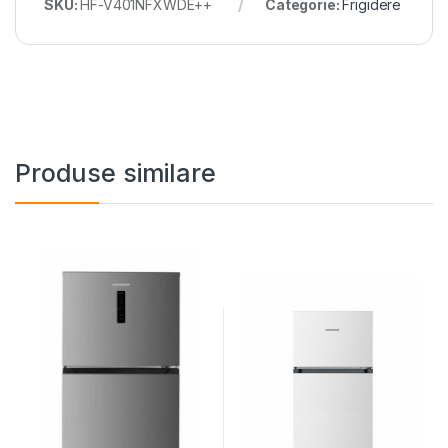
SKU:
HF-V401NFXWDE++
Categorie:
Frigidere
Produse similare