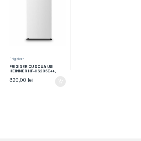
Frigidere
FRIGIDER CU DOUA USI
HEINNER HF-HS205E++,
Clasa E, 206L, Lumina LED, 3
829,00
lei
rafturi de sticla, H 143.4cm,
Alb