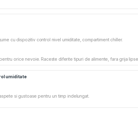
egume cu dispozitiv control nivel umiditate, compartiment chiller.
tru orice nevoie. Raceste diferite tipuri de alimente, fara grija lipse
ol umiditate
oaspete si gustoase pentru un timp indelungat.