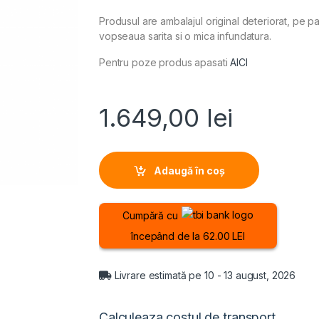
Produsul are ambalajul original deteriorat, pe pa
vopseaua sarita si o mica infundatura.
Pentru poze produs apasati
AICI
1.649,00
lei
Adaugă în coș
Cumpără cu
începând de la 62.00 LEI
Livrare estimată pe 10 - 13 august, 2026
Calculeaza costul de transport