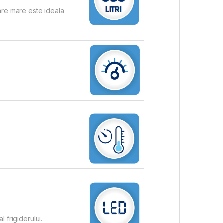
are mare este ideala
l frigiderului.