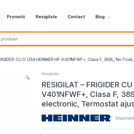
Promotii
Resigilate
Contact
Blog
r:
RIGIDER CU O USA HEINNER HF-V401NFWF+, Clasa F, 389L, No Frost, Con
Resigilate
🔍
RESIGILAT – FRIGIDER C
V401NFWF+, Clasa F, 389L
electronic, Termostat aju
Disponibil