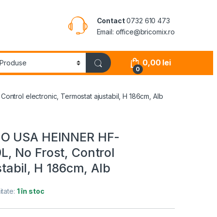
Contact
0732 610 473
Email: office@bricomix.ro
0,00
lei
0
trol electronic, Termostat ajustabil, H 186cm, Alb
U O USA HEINNER HF-
, No Frost, Control
stabil, H 186cm, Alb
itate:
1 în stoc