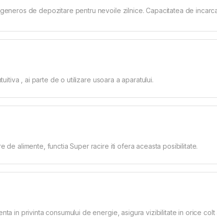
u generos de depozitare pentru nevoile zilnice. Capacitatea de incarc
tuitiva , ai parte de o utilizare usoara a aparatului.
e de alimente, functia Super racire iti ofera aceasta posibilitate.
ta in privinta consumului de energie, asigura vizibilitate in orice colt a