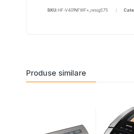
SKU:
HF-V401NFWF+_resig575
Cate
Produse similare